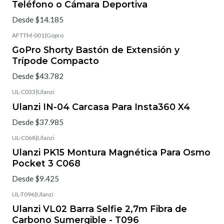
Teléfono o Cámara Deportiva
Desde $14.185
AFTTM-001
|
Gopro
GoPro Shorty Bastón de Extensión y
Trípode Compacto
Desde $43.782
UL-C033
|
Ulanzi
Ulanzi IN-04 Carcasa Para Insta360 X4
Desde $37.985
UL-C068
|
Ulanzi
Ulanzi PK15 Montura Magnética Para Osmo
Pocket 3 C068
Desde $9.425
UL-T096
|
Ulanzi
Ulanzi VL02 Barra Selfie 2,7m Fibra de
Carbono Sumergible - T096