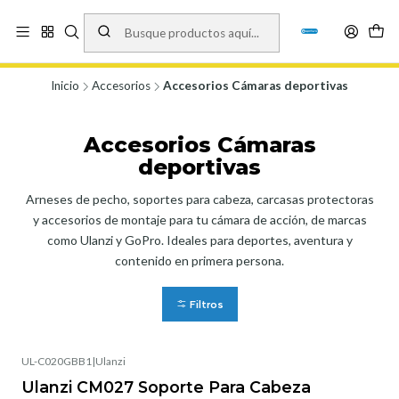
Vísita nuestro local en Los Agustinos 5478, Ñuñoa. Lunes a Viernes 9.30 a
19.00, Sábados 10:00 a 19:00 y Domingos de 10:00 a 17:00
Ver Mapa
Inicio
Accesorios
Accesorios Cámaras deportivas
Accesorios Cámaras
deportivas
Arneses de pecho, soportes para cabeza, carcasas protectoras
y accesorios de montaje para tu cámara de acción, de marcas
como Ulanzi y GoPro. Ideales para deportes, aventura y
contenido en primera persona.
Filtros
UL-C020GBB1
|
Ulanzi
No disponible
Ulanzi CM027 Soporte Para Cabeza