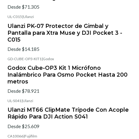
Desde $71.305
UL-C015
|
Ulanzi
Ulanzi PK-07 Protector de Gimbal y
Pantalla para Xtra Muse y DJI Pocket 3 -
C015
Desde $14.185
GD-CUBE-OP3-KIT1
|
Godox
Godox Cube-OP3 Kit 1 Micrófono
Inalámbrico Para Osmo Pocket Hasta 200
metros
Desde $78.921
UL-S041
|
Ulanzi
Ulanzi MT66 ClipMate Trípode Con Acople
Rápido Para DJI Action S041
Desde $25.609
CA10066
|
Fujifilm