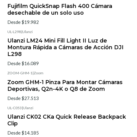
Fujifilm QuickSnap Flash 400 Cámara
desechable de un solo uso
Desde $19.982
UL-L298
|
Ulanzi
Ulanzi LM24 Mini Fill Light II Luz de
Montura Rápida a Cámaras de Acción DJI
L298
Desde $16.089
ZOOM-GHM-1
|
Zoom
Zoom GHM-1 Pinza Para Montar Cámaras
Deportivas, Q2n-4K o Q8 de Zoom
Desde $27.513
UL-C053
|
Ulanzi
Ulanzi CK02 CKa Quick Release Backpack
Clip
Desde $14.185