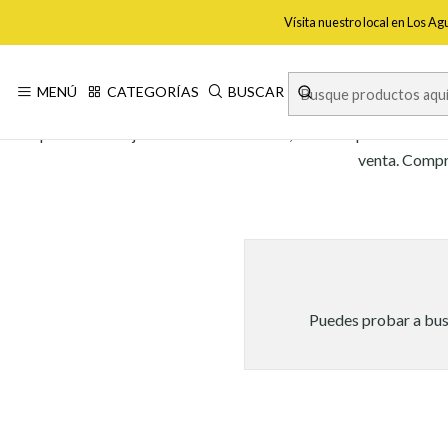
Vísita nuestro local en Los A
MENÚ
CATEGORÍAS
BUSCAR
Apertura trabaja con Numark en Chile, marca especializada e
venta. Compra
Puedes probar a busc