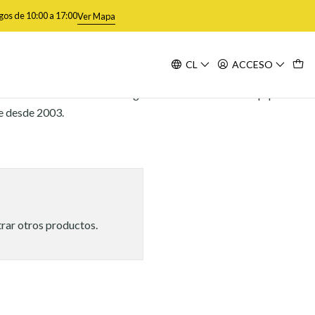
gos de 10:00 a 17:00
Ver Mapa
CL
ACCESO
ponibilidad actual del catálogo Numark con nuestro equipo de
le desde 2003.
trar otros productos.