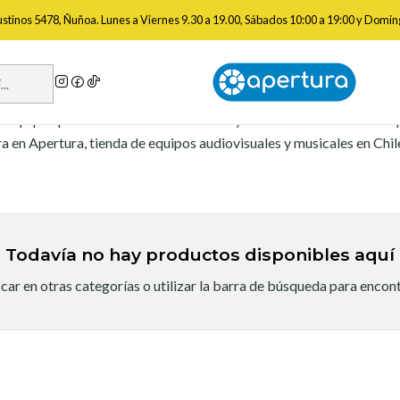
Inicio
Marcas
Numark
gustinos 5478, Ñuñoa. Lunes a Viernes 9.30 a 19.00, Sábados 10:00 a 19:00 y Domin
Numark
n equipos para DJ como controladores y tornamesas. Consulta dis
 en Apertura, tienda de equipos audiovisuales y musicales en Chi
Todavía no hay productos disponibles aquí
ar en otras categorías o utilizar la barra de búsqueda para encon