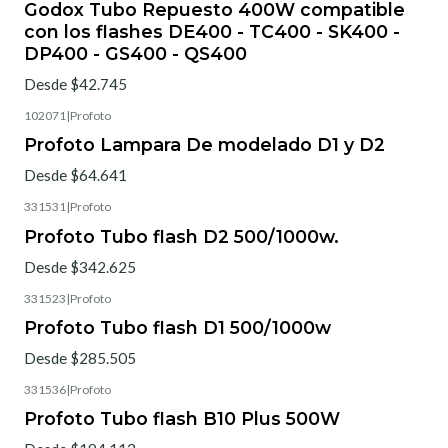
Godox Tubo Repuesto 400W compatible
con los flashes DE400 - TC400 - SK400 -
DP400 - GS400 - QS400
Desde $42.745
102071
|
Profoto
Profoto Lampara De modelado D1 y D2
Desde $64.641
331531
|
Profoto
Profoto Tubo flash D2 500/1000w.
Desde $342.625
331523
|
Profoto
Profoto Tubo flash D1 500/1000w
Desde $285.505
331536
|
Profoto
Profoto Tubo flash B10 Plus 500W