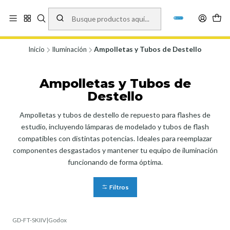
Vísita nuestro local en Los Agustinos 5478, Ñuñoa. Lunes a Viernes 9.30 a
19.00, Sábados 10:00 a 19:00 y Domingos de 10:00 a 17:00
Ver Mapa
Inicio
Iluminación
Ampolletas y Tubos de Destello
Ampolletas y Tubos de
Destello
Ampolletas y tubos de destello de repuesto para flashes de
estudio, incluyendo lámparas de modelado y tubos de flash
compatibles con distintas potencias. Ideales para reemplazar
componentes desgastados y mantener tu equipo de iluminación
funcionando de forma óptima.
Filtros
GD-FT-SKIIV
|
Godox