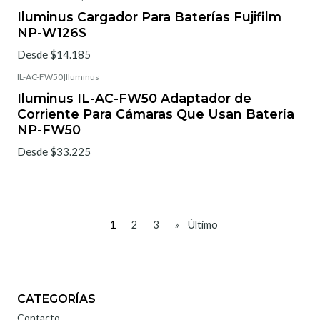
Iluminus Cargador Para Baterías Fujifilm
NP-W126S
Desde $14.185
IL-AC-FW50
|
Iluminus
Agotado
Iluminus IL-AC-FW50 Adaptador de
Corriente Para Cámaras Que Usan Batería
NP-FW50
Desde $33.225
1
2
3
»
Último
CATEGORÍAS
Contacto