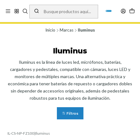
Vísita nuestro local en Los Agustinos 5478, Ñuñoa. Lunes a Viernes 9.30 a
19.00, Sábados 10:00 a 19:00 y Domingos de 10:00 a 17:00
Ver Mapa
Inicio
Marcas
Iluminus
Iluminus
Iluminus es la línea de luces led, micrófonos, baterías,
cargadores y pedestales, compatible con cámaras, luces LED y
monitores de múltiples marcas. Una alternativa práctica y
económica para tener baterías de repuesto o cargadores dobles
sin depender de accesorios originales, además de pedestales
robustos para tus equipos de iluminación.
Filtros
IL-CS-NP-FZ100
|
Iluminus