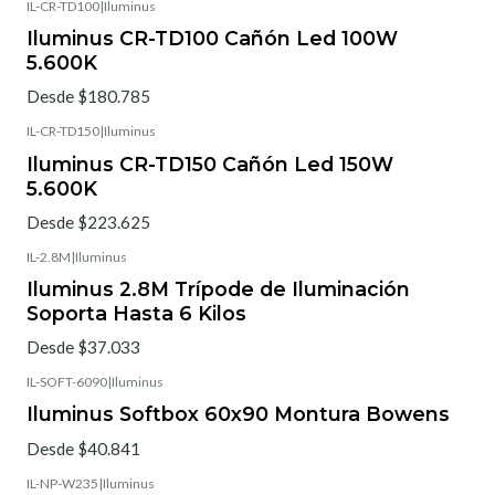
IL-CR-TD100
|
Iluminus
Iluminus CR-TD100 Cañón Led 100W
5.600K
Desde $180.785
IL-CR-TD150
|
Iluminus
Iluminus CR-TD150 Cañón Led 150W
5.600K
Desde $223.625
IL-2.8M
|
Iluminus
Iluminus 2.8M Trípode de Iluminación
Soporta Hasta 6 Kilos
Desde $37.033
IL-SOFT-6090
|
Iluminus
Iluminus Softbox 60x90 Montura Bowens
Desde $40.841
IL-NP-W235
|
Iluminus