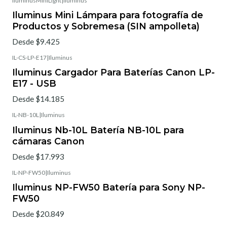
IluminusMiniLight
|
Iluminus
Iluminus Mini Lámpara para fotografía de
Productos y Sobremesa (SIN ampolleta)
Desde $9.425
IL-CS-LP-E17
|
Iluminus
Iluminus Cargador Para Baterías Canon LP-
E17 - USB
Desde $14.185
IL-NB-10L
|
Iluminus
Iluminus Nb-10L Batería NB-10L para
cámaras Canon
Desde $17.993
IL-NP-FW50
|
Iluminus
Iluminus NP-FW50 Batería para Sony NP-
FW50
Desde $20.849