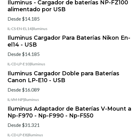
Iluminus - Cargador de baterías NP-FZ100
alimentado por USB
Desde $14.185
IL-CS-EN-EL14
|
Iluminus
Iluminus Cargador Para Baterías Nikon En-
el14 - USB
Desde $14.185
IL-CD-LP-E10
|
Iluminus
Iluminus Cargador Doble para Baterías
Canon LP-E10 - USB
Desde $16.089
IL-VM-NP
|
Iluminus
Iluminus Adaptador de Baterías V-Mount a
Np-F970 - Np-F990 - Np-F550
Desde $31.321
IL-CD-LP-E8
|
Iluminus