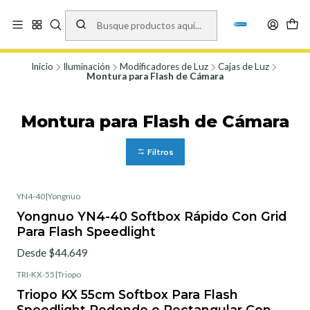
Vísita nuestro local en Los Agustinos 5478, Ñuñoa. Lunes a Viernes 9.30 a
19.00, Sábados 10:00 a 19:00 y Domingos de 10:00 a 17:00
Ver Mapa
Inicio
Iluminación
Modificadores de Luz
Cajas de Luz
Montura para Flash de Cámara
Montura para Flash de Cámara
Filtros
YN4-40
|
Yongnuo
Yongnuo YN4-40 Softbox Rápido Con Grid
Para Flash Speedlight
Desde $44.649
TRI-KX-55
|
Triopo
Triopo KX 55cm Softbox Para Flash
Speedlight Redondo o Rectangular Con