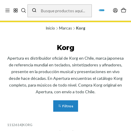
Vísita nuestro local en Los Agustinos 5478, Ñuñoa. Lunes a Viernes 9.30 a
19.00, Sábados 10:00 a 19:00 y Domingos de 10:00 a 17:00
Ver Mapa
Inicio
Marcas
Korg
Korg
Apertura es distribuidor oficial de Korg en Chile, marca japonesa
de referencia mundial en teclados, sintetizadores y afinadores,
presente en la producción musical y presentaciones en vivo
desde hace décadas. En Apertura encuentras el catálogo Korg
completo, para músicos de todo nivel. Compra Korg original en
Apertura, con envío a todo Chile.
Filtros
1112614
|
KORG