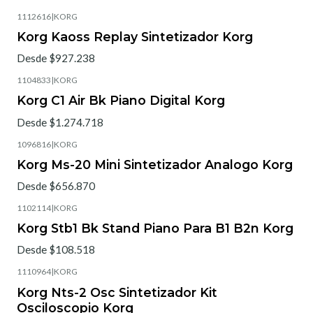
1112616
|
KORG
Korg Kaoss Replay Sintetizador Korg
Desde $927.238
1104833
|
KORG
Korg C1 Air Bk Piano Digital Korg
Desde $1.274.718
1096816
|
KORG
Korg Ms-20 Mini Sintetizador Analogo Korg
Desde $656.870
1102114
|
KORG
Korg Stb1 Bk Stand Piano Para B1 B2n Korg
Desde $108.518
1110964
|
KORG
Korg Nts-2 Osc Sintetizador Kit
Osciloscopio Korg