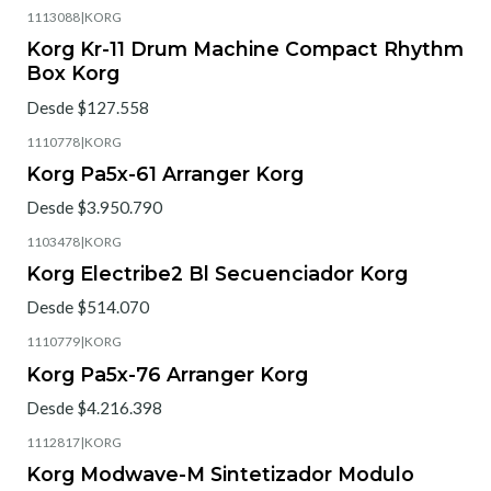
1113088
|
KORG
Korg Kr-11 Drum Machine Compact Rhythm
Box Korg
Desde $127.558
1110778
|
KORG
Korg Pa5x-61 Arranger Korg
Desde $3.950.790
1103478
|
KORG
Korg Electribe2 Bl Secuenciador Korg
Desde $514.070
1110779
|
KORG
Korg Pa5x-76 Arranger Korg
Desde $4.216.398
1112817
|
KORG
Korg Modwave-M Sintetizador Modulo