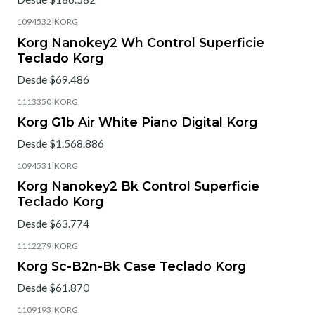
1094532
|
KORG
Korg Nanokey2 Wh Control Superficie
Teclado Korg
Desde $69.486
1113350
|
KORG
Korg G1b Air White Piano Digital Korg
Desde $1.568.886
1094531
|
KORG
Korg Nanokey2 Bk Control Superficie
Teclado Korg
Desde $63.774
1112279
|
KORG
Korg Sc-B2n-Bk Case Teclado Korg
Desde $61.870
1109193
|
KORG