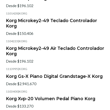
Desde $196.102
1101428
|
KORG
Korg Microkey2-49 Teclado Controlador
Korg
Desde $150.406
1104223
|
KORG
Korg Microkey2-49 Air Teclado Controlador
Korg
Desde $196.102
1113995
|
KORG
Korg Gs-X Piano Digital Grandstage-X Korg
Desde $2.941.670
1103400
|
KORG
Korg Xvp-20 Volumen Pedal Piano Korg
Desde $133.270