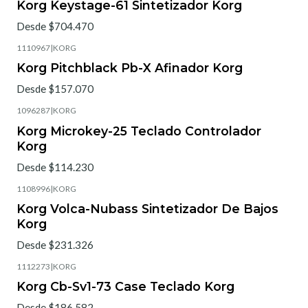
Korg Keystage-61 Sintetizador Korg
Desde $704.470
1110967
|
KORG
Korg Pitchblack Pb-X Afinador Korg
Desde $157.070
1096287
|
KORG
Korg Microkey-25 Teclado Controlador
Korg
Desde $114.230
1108996
|
KORG
Korg Volca-Nubass Sintetizador De Bajos
Korg
Desde $231.326
1112273
|
KORG
Korg Cb-Sv1-73 Case Teclado Korg
Desde $186.582