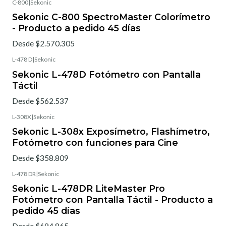
C-800
|
Sekonic
Sekonic C-800 SpectroMaster Colorímetro
- Producto a pedido 45 días
Desde $2.570.305
L-478 D
|
Sekonic
Sekonic L-478D Fotómetro con Pantalla
Táctil
Desde $562.537
L-308X
|
Sekonic
Sekonic L-308x Exposímetro, Flashímetro,
Fotómetro con funciones para Cine
Desde $358.809
L-478 DR
|
Sekonic
Sekonic L-478DR LiteMaster Pro
Fotómetro con Pantalla Táctil - Producto a
pedido 45 días