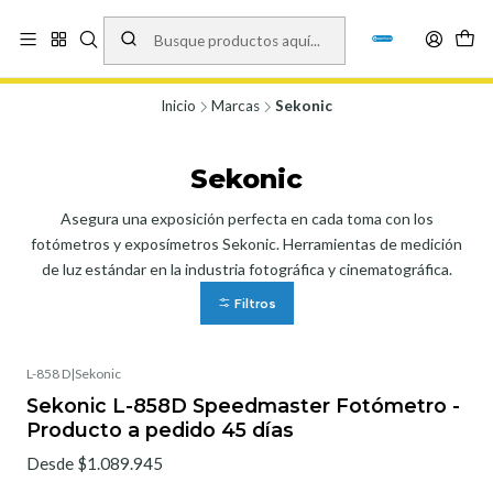
Vísita nuestro local en Los Agustinos 5478, Ñuñoa. Lunes a Viernes 9.30 a
19.00, Sábados 10:00 a 19:00 y Domingos de 10:00 a 17:00
Ver Mapa
Inicio
Marcas
Sekonic
Sekonic
Asegura una exposición perfecta en cada toma con los
fotómetros y exposímetros Sekonic. Herramientas de medición
de luz estándar en la industria fotográfica y cinematográfica.
Filtros
L-858 D
|
Sekonic
Sekonic L-858D Speedmaster Fotómetro -
Producto a pedido 45 días
Desde $1.089.945