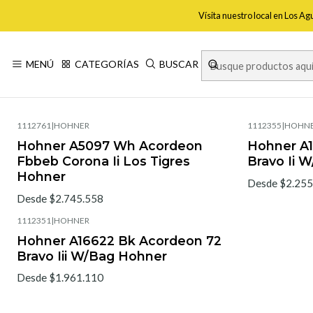
Vísita nuestro local en Los A
MENÚ
CATEGORÍAS
BUSCAR
1112761
|
HOHNER
1112355
|
HOHN
Hohner A5097 Wh Acordeon
Hohner A1
Fbbeb Corona Ii Los Tigres
Bravo Ii 
Hohner
Desde $2.255
Desde $2.745.558
1112351
|
HOHNER
Hohner A16622 Bk Acordeon 72
Bravo Iii W/Bag Hohner
Desde $1.961.110