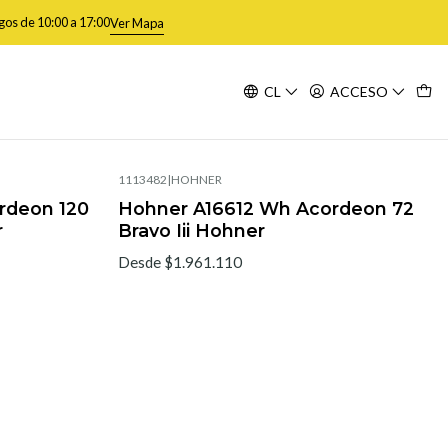
gos de 10:00 a 17:00
Ver Mapa
CL
ACCESO
Filtros
1113482
|
HOHNER
rdeon 120
Hohner A16612 Wh Acordeon 72
r
Bravo Iii Hohner
Desde $1.961.110