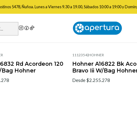
Inicio
Instrumentos Musicales
Vientos y Accesorios
Acordeones
gustinos 5478, Ñuñoa. Lunes a Viernes 9.30 a 19.00, Sábados 10:00 a 19:00 y Domin
Acordeones
ER
1112354
|
HOHNER
6832 Rd Acordeon 120
Hohner A16822 Bk Aco
W/Bag Hohner
Bravo Iii W/Bag Hohne
.278
Desde $2.255.278