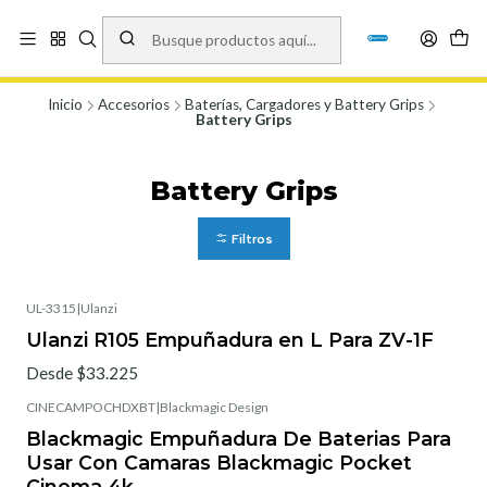
Vísita nuestro local en Los Agustinos 5478, Ñuñoa. Lunes a Viernes 9.30 a
19.00, Sábados 10:00 a 19:00 y Domingos de 10:00 a 17:00
Ver Mapa
Inicio
Accesorios
Baterías, Cargadores y Battery Grips
Battery Grips
Battery Grips
Filtros
UL-3315
|
Ulanzi
Ulanzi R105 Empuñadura en L Para ZV-1F
Desde $33.225
CINECAMPOCHDXBT
|
Blackmagic Design
Blackmagic Empuñadura De Baterias Para
Usar Con Camaras Blackmagic Pocket
Cinema 4k