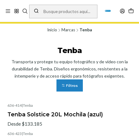
Vísita nuestro local en Los Agustinos 5478, Ñuñoa. Lunes a Viernes 9.30 a
19.00, Sábados 10:00 a 19:00 y Domingos de 10:00 a 17:00
Ver Mapa
Inicio
Marcas
Tenba
Tenba
Transporta y protege tu equipo fotográfico y de video con la
durabilidad de Tenba. Diseños ergonómicos, resistentes a la
intemperie y de acceso rápido para fotógrafos exigentes.
Filtros
636-414
|
Tenba
Tenba Solstice 20L Mochila (azul)
Desde $133.185
636-423
|
Tenba