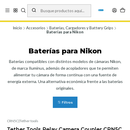
Vísita nuestro local en Los Agustinos 5478, Ñuñoa. Lunes a Viernes 9.30 a
19.00, Sábados 10:00 a 19:00 y Domingos de 10:00 a 17:00
Ver Mapa
Inicio
Accesorios
Baterías, Cargadores y Battery Grips
Baterías para Nikon
Baterías para Nikon
Baterías compatibles con distintos modelos de cámaras Nikon,
de marca Iluminus, además de acopladores que te permiten
alimentar tu cámara de forma continua con una fuente de
energía externa. Una alternativa económica frente a las baterías
originales.
Filtros
CRN5C
|
Tether tools
Tether Tools Relay Camera Coupler CRN5C