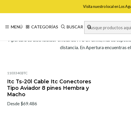
Vísita nuestro local en Los A
MENÚ
CATEGORÍAS
BUSCAR
Apertura es distribuidor oficial de ITC en Chile, marca espec
distancia. En Apertura encuentras e
1103340
|
ITC
Itc Ts-20l Cable Itc Conectores
Tipo Aviador 8 pines Hembra y
Macho
Desde $69.486