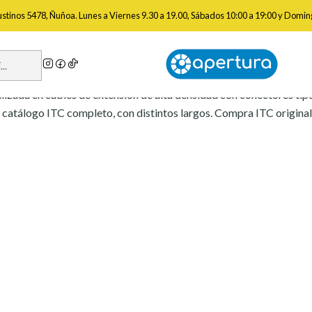
Inicio
Marcas
Itc
gustinos 5478, Ñuñoa. Lunes a Viernes 9.30 a 19.00, Sábados 10:00 a 19:00 y Domin
Itc
ializada en cables de extensión de alta densidad con conectores tip
l catálogo ITC completo, con distintos largos. Compra ITC original 