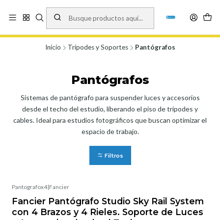
Vísita nuestro local en Los Agustinos 5478, Ñuñoa. Lunes a Viernes 9.30 a
19.00, Sábados 10:00 a 19:00 y Domingos de 10:00 a 17:00
Ver Mapa
Inicio
Trípodes y Soportes
Pantógrafos
Pantógrafos
Sistemas de pantógrafo para suspender luces y accesorios
desde el techo del estudio, liberando el piso de trípodes y
cables. Ideal para estudios fotográficos que buscan optimizar el
espacio de trabajo.
Filtros
Pantografox4
|
Fancier
Fancier Pantógrafo Studio Sky Rail System
con 4 Brazos y 4 Rieles. Soporte de Luces