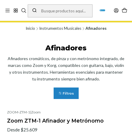
Vísita nuestro local en Los Agustinos 5478, Ñuñoa. Lunes a Viernes 9.30 a
19.00, Sábados 10:00 a 19:00 y Domingos de 10:00 a 17:00
Ver Mapa
Inicio
Instrumentos Musicales
Afinadores
Afinadores
Afinadores cromáticos, de pinza y con metrónomo integrado, de
marcas como Zoom y Korg, compatibles con guitarra, bajo, violín
y otros instrumentos. Herramientas esenciales para mantener
tu instrumento siempre bien afinado.
Filtros
ZOOM-ZTM-1
|
Zoom
Zoom ZTM-1 Afinador y Metrónomo
Desde $25.609