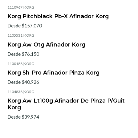
1110967
|
KORG
Korg Pitchblack Pb-X Afinador Korg
Desde $157.070
1105531
|
KORG
Korg Aw-Otg Afinador Korg
Desde $76.150
1100188
|
KORG
Korg Sh-Pro Afinador Pinza Korg
Desde $40.926
1104838
|
KORG
Korg Aw-Lt100g Afinador De Pinza P/Guit
Korg
Desde $39.974