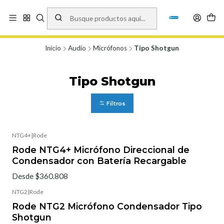
Vísita nuestro local en Los Agustinos 5478, Ñuñoa. Lunes a Viernes 9.30 a
19.00, Sábados 10:00 a 19:00 y Domingos de 10:00 a 17:00
Ver Mapa
Inicio
Audio
Micrófonos
Tipo Shotgun
Tipo Shotgun
Filtros
NTG4+
|
Rode
Rode NTG4+ Micrófono Direccional de
Condensador con Batería Recargable
Desde $360.808
NTG2
|
Rode
Rode NTG2 Micrófono Condensador Tipo
Shotgun