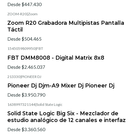
Desde $447.430
ZOOM-R20
|
Zoom
Zoom R20 Grabadora Multipistas Pantalla
Táctil
Desde $504.465
1545059809950
|
FBT
FBT DMM8008 - Digital Matrix 8x8
Desde $2.465.037
213330
|
PIONEER DJ
Pioneer Dj Djm-A9 Mixer Dj Pioneer Dj
Desde $3.950.790
1638997321144
|
Solid State Logic
Solid State Logic Big Six - Mezclador de
estudio analógico de 12 canales e interfaz
Desde $3.360.560