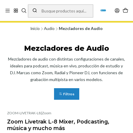
Vísita nuestro local en Los Agustinos 5478, Ñuñoa. Lunes a Viernes 9.30 a
19.00, Sábados 10:00 a 19:00 y Domingos de 10:00 a 17:00
Ver Mapa
Inicio
Audio
Mezcladores de Audio
Mezcladores de Audio
Mezcladores de audio con distintas configuraciones de canales,
ideales para podcast, música en vivo, producción de estudio y
DJ. Marcas como Zoom, Radial y Pioneer DJ, con funciones de
grabación multipista en varios modelos.
Filtros
ZOOM-LIVETRAK-L8
|
Zoom
Zoom Livetrak L-8 Mixer, Podcasting,
música y mucho más