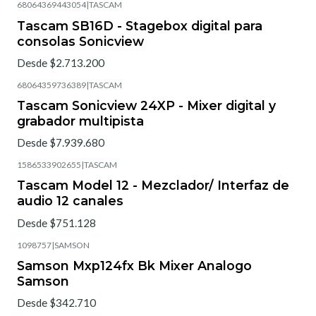
68064369443054
|
TASCAM
Tascam SB16D - Stagebox digital para
consolas Sonicview
Desde $2.713.200
68064359736389
|
TASCAM
Tascam Sonicview 24XP - Mixer digital y
grabador multipista
Desde $7.939.680
1586533902655
|
TASCAM
Tascam Model 12 - Mezclador/ Interfaz de
audio 12 canales
Desde $751.128
1098757
|
SAMSON
Samson Mxp124fx Bk Mixer Analogo
Samson
Desde $342.710