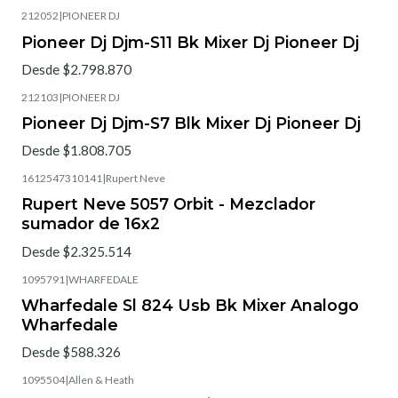
212052
|
PIONEER DJ
Pioneer Dj Djm-S11 Bk Mixer Dj Pioneer Dj
Desde $2.798.870
212103
|
PIONEER DJ
Pioneer Dj Djm-S7 Blk Mixer Dj Pioneer Dj
Desde $1.808.705
1612547310141
|
Rupert Neve
Rupert Neve 5057 Orbit - Mezclador
sumador de 16x2
Desde $2.325.514
1095791
|
WHARFEDALE
Wharfedale Sl 824 Usb Bk Mixer Analogo
Wharfedale
Desde $588.326
1095504
|
Allen & Heath