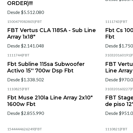
ORDER)!!!
Desde $5.512.080
1500479383805
|
FBT
1111743
|
FBT
FBT Vertus CLA 118SA - Sub Line
Fbt Cs 10
Array 1x18"
Fbt
Desde $2.141.048
Desde $1.750
1111744
|
FBT
310320160191
|
Fbt Subline 115sa Subwoofer
FBT Vertu
Activo 15'' 700w Dsp Fbt
Line Array
Desde $1.338.502
Desde $970.
1110825
|
FBT
310320160227
|
Fbt Muse 210la Line Array 2x10"
FBT Stage
1600w Fbt
de piso 12
Desde $2.855.990
Desde $951.
1544444626249
|
FBT
1110821
|
FBT