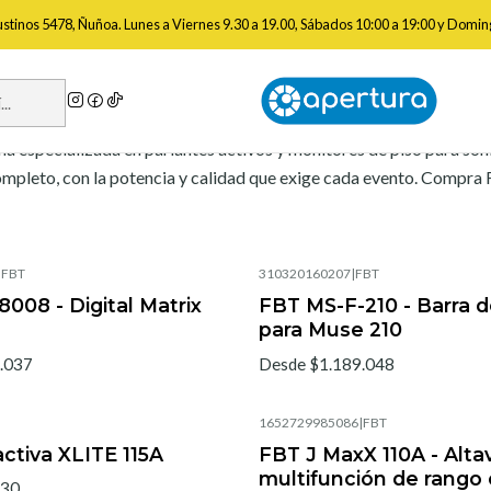
Inicio
Marcas
Fbt
gustinos 5478, Ñuñoa. Lunes a Viernes 9.30 a 19.00, Sábados 10:00 a 19:00 y Domin
Fbt
ana especializada en parlantes activos y monitores de piso para soni
mpleto, con la potencia y calidad que exige cada evento. Compra F
|
FBT
310320160207
|
FBT
08 - Digital Matrix
FBT MS-F-210 - Barra 
para Muse 210
.037
Desde $1.189.048
1652729985086
|
FBT
ctiva XLITE 115A
FBT J MaxX 110A - Alta
multifunción de rango
430