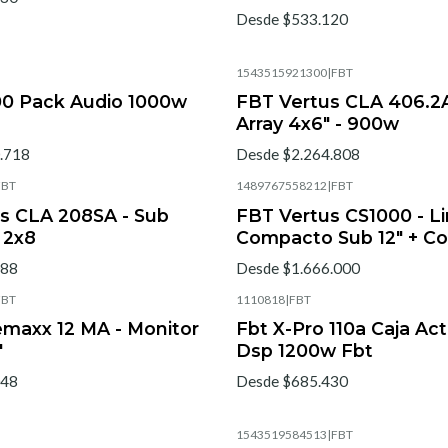
Desde $533.120
1543515921300
|
FBT
00 Pack Audio 1000w
FBT Vertus CLA 406.2A
Array 4x6" - 900w
.718
Desde $2.264.808
FBT
1489767558212
|
FBT
s CLA 208SA - Sub
FBT Vertus CS1000 - Li
 2x8
Compacto Sub 12" + C
088
Desde $1.666.000
FBT
1110818
|
FBT
maxx 12 MA - Monitor
Fbt X-Pro 110a Caja Acti
"
Dsp 1200w Fbt
048
Desde $685.430
1543519584513
|
FBT