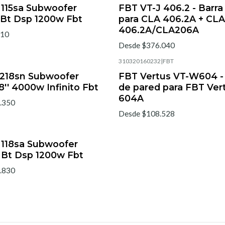
 115sa Subwoofer
FBT VT-J 406.2 - Barra
' Bt Dsp 1200w Fbt
para CLA 406.2A + CLA
406.2A/CLA206A
510
Desde $376.040
310320160232
|
FBT
 218sn Subwoofer
FBT Vertus VT-W604 -
8'' 4000w Infinito Fbt
de pared para FBT Ver
604A
.350
Desde $108.528
 118sa Subwoofer
' Bt Dsp 1200w Fbt
.830