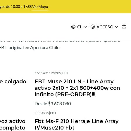
gos de 10:00 a 17:00
Ver Mapa
CL
ACCESO
Filtros
do en vivo, refuerzo sonoro e instalaciones fijas. En Apertura
BT original en Apertura Chile.
1655491129205
|
FBT
de colgado
FBT Muse 210 LN - Line Array
activo 2x10 + 2x1 800+400w con
Infinito (PRE-ORDER)!!!
Desde $3.608.080
1110835
|
FBT
voz activo
Fbt Ms-F 210 Herraje Line Array
 completo
P/Muse210 Fbt