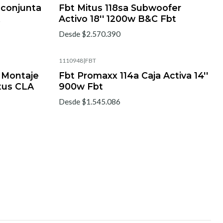
 conjunta
Fbt Mitus 118sa Subwoofer
Activo 18'' 1200w B&C Fbt
Desde $2.570.390
1110948
|
FBT
 Montaje
Fbt Promaxx 114a Caja Activa 14''
tus CLA
900w Fbt
Desde $1.545.086