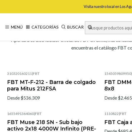
Vísita nuestro local en Los A
MENÚ
CATEGORÍAS
BUSCAR
Apertura es distribuidor oficial de FBT en Chile, marca itali
encuentras el catálogo FBT co
310320160211
|
FBT
1545059809950
FBT MT-F-212 - Barra de colgado
FBT DMM80
para Mitus 212FSA
8x8
Desde $536.309
Desde $2.465
1655491364060
|
FBT
1110822
|
FBT
FBT Muse 218 SN - Sub bajo
FBT Caja a
activo 2x18 4000W Infinito (PRE-
Desde $685.