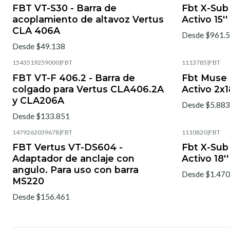
FBT VT-S30 - Barra de
Fbt X-Sub
acoplamiento de altavoz Vertus
Activo 15'
CLA 406A
Desde $961.
Desde $49.138
1543519259000
|
FBT
1113785
|
FBT
FBT VT-F 406.2 - Barra de
Fbt Muse
colgado para Vertus CLA406.2A
Activo 2x1
y CLA206A
Desde $5.883
Desde $133.851
1479262039678
|
FBT
1110820
|
FBT
FBT Vertus VT-DS604 -
Fbt X-Sub
Adaptador de anclaje con
Activo 18'
angulo. Para uso con barra
Desde $1.470
MS220
Desde $156.461