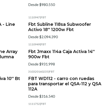
Desde $980.550
1110947
|
FBT
 - Line
Fbt Subline 118sa Subwoofer
Activo 18'' 1200w Fbt
Desde $2.094.390
1110949
|
FBT
ne Array
Fbt Jmaxx 114a Caja Activa 14''
olumna
900w Fbt
Desde $931.998
310320160235
|
FBT
va 10'' Bt
FBT WD112 - carro con ruedas
para transportar el QSA-112 y QSA
112A
Desde $316.540
1111752
|
FBT