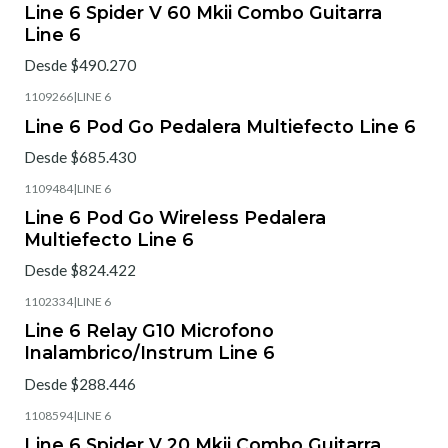
Line 6 Spider V 60 Mkii Combo Guitarra
Line 6
Desde $490.270
1109266
|
LINE 6
Line 6 Pod Go Pedalera Multiefecto Line 6
Desde $685.430
1109484
|
LINE 6
Line 6 Pod Go Wireless Pedalera
Multiefecto Line 6
Desde $824.422
1102334
|
LINE 6
Line 6 Relay G10 Microfono
Inalambrico/Instrum Line 6
Desde $288.446
1108594
|
LINE 6
Line 6 Spider V 20 Mkii Combo Guitarra