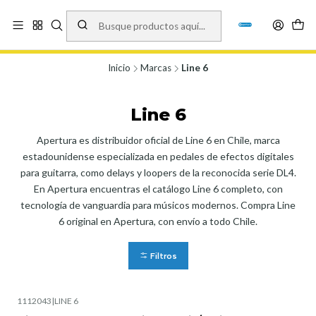
Vísita nuestro local en Los Agustinos 5478, Ñuñoa. Lunes a Viernes 9.30 a
19.00, Sábados 10:00 a 19:00 y Domingos de 10:00 a 17:00
Ver Mapa
Inicio
Marcas
Line 6
Line 6
Apertura es distribuidor oficial de Line 6 en Chile, marca
estadounidense especializada en pedales de efectos digitales
para guitarra, como delays y loopers de la reconocida serie DL4.
En Apertura encuentras el catálogo Line 6 completo, con
tecnología de vanguardia para músicos modernos. Compra Line
6 original en Apertura, con envío a todo Chile.
Filtros
1112043
|
LINE 6