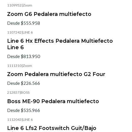
1109952
|
Zoom
Zoom G6 Pedalera multiefecto
Desde $555.958
1107242
|
LINE 6
Line 6 Hx Effects Pedalera Multiefecto
Line 6
Desde $813.950
1111310
|
Zoom
Zoom Pedalera multiefecto G2 Four
Desde $226.566
212857
|
BOSS
Boss ME-90 Pedalera multiefecto
Desde $535.966
1112043
|
LINE 6
Line 6 Lfs2 Footswitch Guit/Bajo