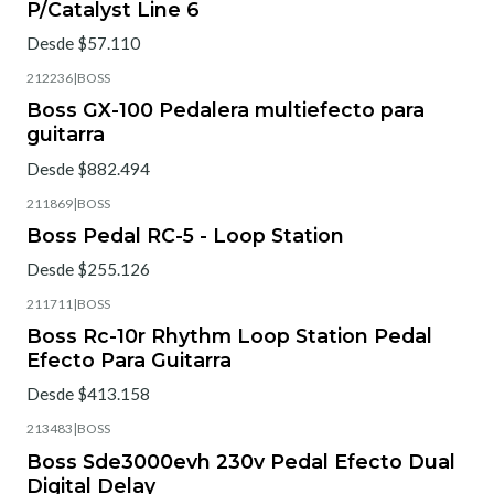
P/Catalyst Line 6
Desde $57.110
212236
|
BOSS
Boss GX-100 Pedalera multiefecto para
guitarra
Desde $882.494
211869
|
BOSS
Boss Pedal RC-5 - Loop Station
Desde $255.126
211711
|
BOSS
Boss Rc-10r Rhythm Loop Station Pedal
Efecto Para Guitarra
Desde $413.158
213483
|
BOSS
Boss Sde3000evh 230v Pedal Efecto Dual
Digital Delay