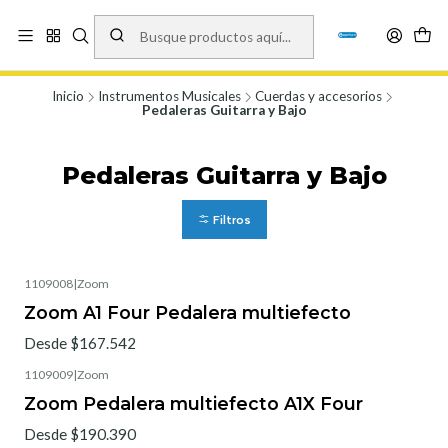
Vísita nuestro local en Los Agustinos 5478, Ñuñoa. Lunes a Viernes 9.30 a
19.00, Sábados 10:00 a 19:00 y Domingos de 10:00 a 17:00
Ver Mapa
Inicio
Instrumentos Musicales
Cuerdas y accesorios
Pedaleras Guitarra y Bajo
Pedaleras Guitarra y Bajo
Filtros
1109008
|
Zoom
Zoom A1 Four Pedalera multiefecto
Desde $167.542
1109009
|
Zoom
Zoom Pedalera multiefecto A1X Four
Desde $190.390