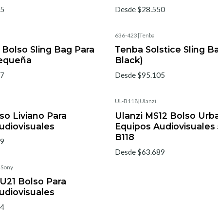
05
Desde $28.550
636-423
|
Tenba
 Bolso Sling Bag Para
Tenba Solstice Sling Ba
equeña
Black)
37
Desde $95.105
UL-B118
|
Ulanzi
No disponible
so Liviano Para
Ulanzi MS12 Bolso Urb
udiovisuales
Equipos Audiovisuales 
B118
29
Desde $63.689
|
Sony
U21 Bolso Para
udiovisuales
94