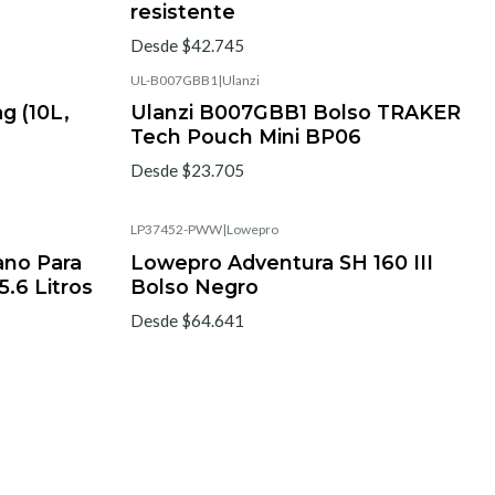
resistente
Desde $42.745
UL-B007GBB1
|
Ulanzi
g (10L,
Ulanzi B007GBB1 Bolso TRAKER
Tech Pouch Mini BP06
Desde $23.705
LP37452-PWW
|
Lowepro
ano Para
Lowepro Adventura SH 160 III
5.6 Litros
Bolso Negro
Desde $64.641