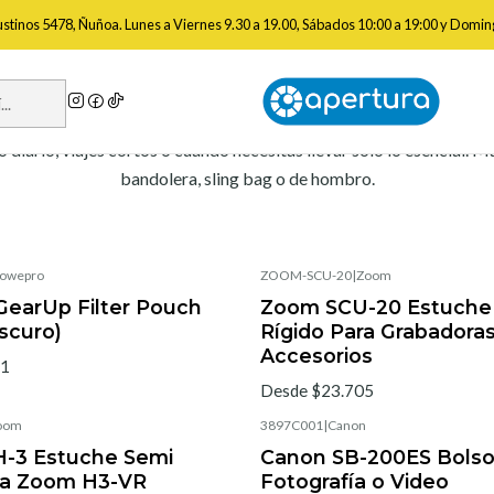
Inicio
Mochilas Bolsos y Protección de Equipos
Bolsos Compactos
gustinos 5478, Ñuñoa. Lunes a Viernes 9.30 a 19.00, Sábados 10:00 a 19:00 y Domin
Bolsos Compactos
diario, viajes cortos o cuando necesitas llevar solo lo esencial.
bandolera, sling bag o de hombro.
owepro
ZOOM-SCU-20
|
Zoom
earUp Filter Pouch
Zoom SCU-20 Estuche
oscuro)
Rígido Para Grabadoras
Accesorios
21
Desde $23.705
oom
3897C001
|
Canon
-3 Estuche Semi
Canon SB-200ES Bolso
ra Zoom H3-VR
Fotografía o Video