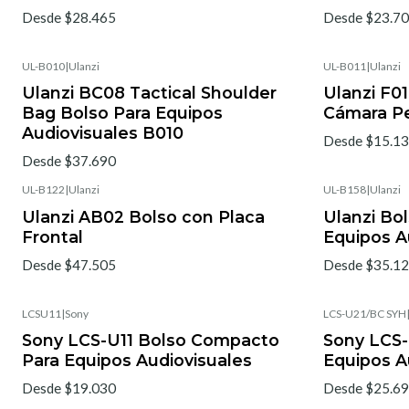
Desde $28.465
Desde $23.7
UL-B010
|
Ulanzi
UL-B011
|
Ulanzi
Ulanzi BC08 Tactical Shoulder
Ulanzi F01
Bag Bolso Para Equipos
Cámara P
Audiovisuales B010
Desde $15.1
Desde $37.690
UL-B122
|
Ulanzi
UL-B158
|
Ulanzi
Ulanzi AB02 Bolso con Placa
Ulanzi Bol
Frontal
Equipos A
Desde $47.505
Desde $35.1
LCSU11
|
Sony
LCS-U21/BC SYH
Nuevo
Nuevo
Sony LCS-U11 Bolso Compacto
Sony LCS-
Para Equipos Audiovisuales
Equipos A
Desde $19.030
Desde $25.6