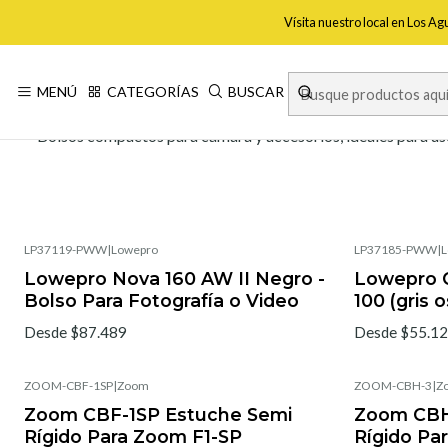
Vísita nuestro local en Los A
MENÚ
CATEGORÍAS
BUSCAR
Bolsos compactos para cámara y accesorios, ideales para uso 
LP37119-PWW
|
Lowepro
LP37185-PWW
|
L
Lowepro Nova 160 AW II Negro -
Lowepro G
Bolso Para Fotografía o Video
100 (gris 
Desde $87.489
Desde $55.1
ZOOM-CBF-1SP
|
Zoom
ZOOM-CBH-3
|
Z
Zoom CBF-1SP Estuche Semi
Zoom CBH
Rígido Para Zoom F1-SP
Rígido Pa