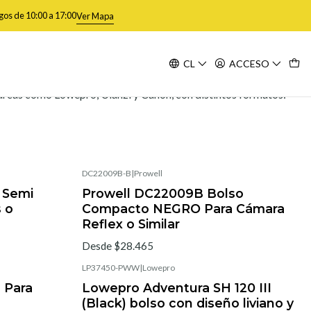
gos de 10:00 a 17:00
Ver Mapa
CL
ACCESO
Filtros
 Marcas como Lowepro, Ulanzi y Canon, con distintos formatos:
DC22009B-B
|
Prowell
No disponible
 Semi
Prowell DC22009B Bolso
 o
Compacto NEGRO Para Cámara
Reflex o Similar
Desde $28.465
LP37450-PWW
|
Lowepro
 Para
Lowepro Adventura SH 120 III
(Black) bolso con diseño liviano y