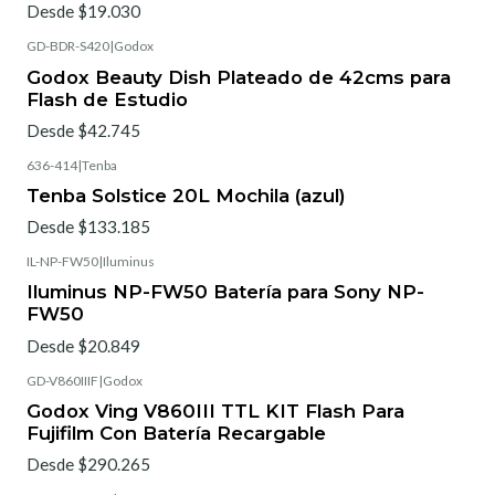
Desde $19.030
GD-BDR-S420
|
Godox
Godox Beauty Dish Plateado de 42cms para
Flash de Estudio
Desde $42.745
636-414
|
Tenba
Tenba Solstice 20L Mochila (azul)
Desde $133.185
IL-NP-FW50
|
Iluminus
Iluminus NP-FW50 Batería para Sony NP-
FW50
Desde $20.849
GD-V860IIIF
|
Godox
Godox Ving V860III TTL KIT Flash Para
Fujifilm Con Batería Recargable
Desde $290.265