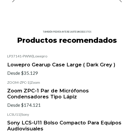
TAMBIÉN PODRÍA INTERESARTE UNO DE ESTOS
Productos recomendados
LP37141-PWW
|
Lowepro
Lowepro Gearup Case Large ( Dark Grey )
Desde $35.129
ZOOM-ZPC-1
|
Zoom
Zoom ZPC-1 Par de Micrófonos
Condensadores Tipo Lápiz
Desde $174.121
LCSU11
|
Sony
Nuevo
Sony LCS-U11 Bolso Compacto Para Equipos
Audiovisuales