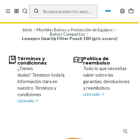
Vísita nuestro local en Los Agustinos 5478, Ñuñoa. Lunes a Viernes 9.30 a
19.00, Sábados 10:00 a 19:00 y Domingos de 10:00 a 17:00
Ver Mapa
Inicio
Mochilas Bolsos y Protección de Equipos
Bolsos Compactos
Lowepro GearUp Filter Pouch 100 (gris oscuro)
Términos y
Política de
condiciones
reembolso
¿Tienes
Todo lo que necesitas
dudas? Tenemos toda la
saber sobre las
información clara en
garantías, devoluciones
nuestro Términos y
y reembolsos
condiciones
LEER MÁS
LEER MÁS