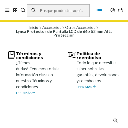
Vísita nuestro local en Los Agustinos 5478, Ñuñoa. Lunes a Viernes 9.30 a
19.00, Sábados 10:00 a 19:00 y Domingos de 10:00 a 17:00
Ver Mapa
Inicio
Accesorios
Otros Accesorios
Lynca Protector de Pantalla LCD de 66 x 52 mm Alta
Protección
Términos y
Política de
condiciones
reembolso
¿Tienes
Todo lo que necesitas
dudas? Tenemos toda la
saber sobre las
información clara en
garantías, devoluciones
nuestro Términos y
y reembolsos
condiciones
LEER MÁS
LEER MÁS