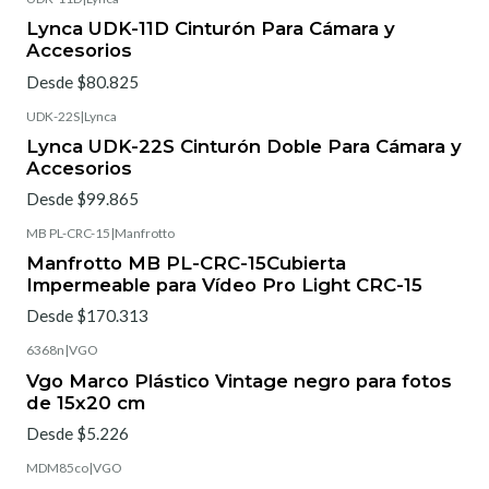
Lynca UDK-11D Cinturón Para Cámara y
Accesorios
Desde $80.825
UDK-22S
|
Lynca
Lynca UDK-22S Cinturón Doble Para Cámara y
Accesorios
Desde $99.865
MB PL-CRC-15
|
Manfrotto
Manfrotto MB PL-CRC-15Cubierta
Impermeable para Vídeo Pro Light CRC-15
Desde $170.313
6368n
|
VGO
Vgo Marco Plástico Vintage negro para fotos
de 15x20 cm
Desde $5.226
MDM85co
|
VGO