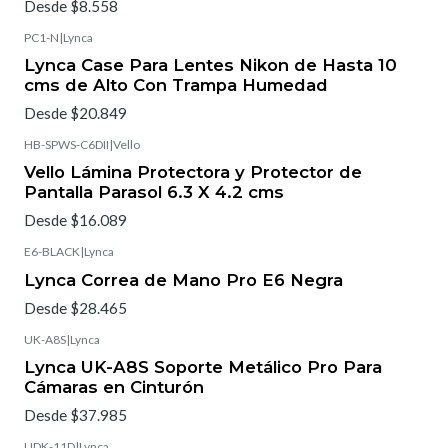
Desde $8.558
PC1-N
|
Lynca
Lynca Case Para Lentes Nikon de Hasta 10
cms de Alto Con Trampa Humedad
Desde $20.849
HB-SPWS-C6DII
|
Vello
Vello Lámina Protectora y Protector de
Pantalla Parasol 6.3 X 4.2 cms
Desde $16.089
E6-BLACK
|
Lynca
Lynca Correa de Mano Pro E6 Negra
Desde $28.465
UK-A8S
|
Lynca
Lynca UK-A8S Soporte Metálico Pro Para
Cámaras en Cinturón
Desde $37.985
UDK-11D
|
Lynca