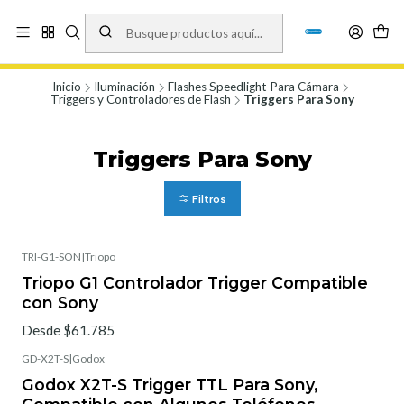
Vísita nuestro local en Los Agustinos 5478, Ñuñoa. Lunes a Viernes 9.30 a
19.00, Sábados 10:00 a 19:00 y Domingos de 10:00 a 17:00
Ver Mapa
Inicio
Iluminación
Flashes Speedlight Para Cámara
Triggers y Controladores de Flash
Triggers Para Sony
Triggers Para Sony
Filtros
TRI-G1-SON
|
Triopo
Triopo G1 Controlador Trigger Compatible
con Sony
Desde $61.785
GD-X2T-S
|
Godox
Godox X2T-S Trigger TTL Para Sony,