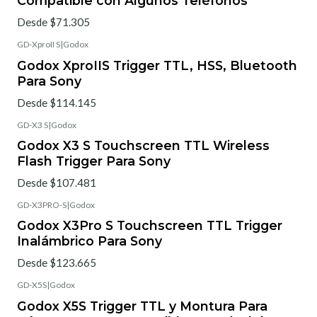
Compatible con Algunos Teléfonos
Desde $71.305
GD-XproII S
|
Godox
Godox XproIIS Trigger TTL, HSS, Bluetooth
Para Sony
Desde $114.145
GD-X3 S
|
Godox
Godox X3 S Touchscreen TTL Wireless
Flash Trigger Para Sony
Desde $107.481
GD-X3PRO-S
|
Godox
Godox X3Pro S Touchscreen TTL Trigger
Inalámbrico Para Sony
Desde $123.665
GD-X5S
|
Godox
Godox X5S Trigger TTL y Montura Para