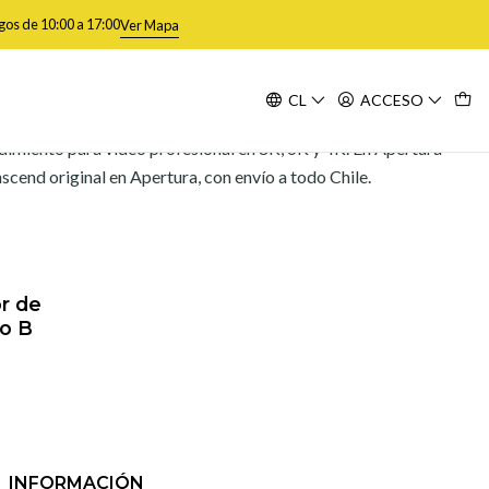
gos de 10:00 a 17:00
Ver Mapa
CL
ACCESO
Filtros
ndimiento para video profesional en 8K, 6K y 4K. En Apertura
cend original en Apertura, con envío a todo Chile.
r de
po B
INFORMACIÓN