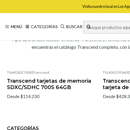
Vísita nuestro local en Los A
MENÚ
CATEGORÍAS
BUSCAR
Apertura es distribuidor oficial de Transcend en Chile, mar
encuentras el catálogo Transcend completo, con la
TS64GSDC700S
|
Transcend
TS160GCFE860
|
Transcend tarjetas de memoria
Transcen
SDXC/SDHC 700S 64GB
tarjeta d
Desde $114.230
Desde $428.
CATEGORÍAS