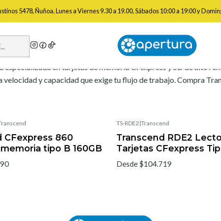
Inicio
Marcas
Transcend
gustinos 5478, Ñuñoa. Lunes a Viernes 9.30 a 19.00, Sábados 10:00 a 19:00 y Domin
Transcend
ca especializada en tarjetas de memoria CFexpress y SD de alto re
 velocidad y capacidad que exige tu flujo de trabajo. Compra Trans
Transcend
TS-RDE2
|
Transcend
d CFexpress 860
Transcend RDE2 Lecto
e memoria tipo B 160GB
Tarjetas CFexpress Ti
390
Desde $104.719