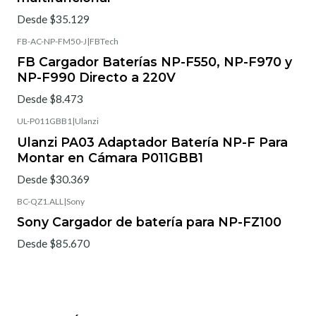
Desde $35.129
FB-AC-NP-FM50-J
|
FBTech
FB Cargador Baterías NP-F550, NP-F970 y
NP-F990 Directo a 220V
Desde $8.473
UL-P011GBB1
|
Ulanzi
Ulanzi PA03 Adaptador Batería NP-F Para
Montar en Cámara P011GBB1
Desde $30.369
BC-QZ1.ALL
|
Sony
Sony Cargador de batería para NP-FZ100
Desde $85.670