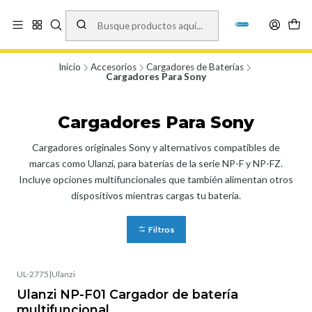
Vísita nuestro local en Los Agustinos 5478, Ñuñoa. Lunes a Viernes 9.30 a
19.00, Sábados 10:00 a 19:00 y Domingos de 10:00 a 17:00
Ver Mapa
Inicio
Accesorios
Cargadores de Baterías
Cargadores Para Sony
Cargadores Para Sony
Cargadores originales Sony y alternativos compatibles de
marcas como Ulanzi, para baterías de la serie NP-F y NP-FZ.
Incluye opciones multifuncionales que también alimentan otros
dispositivos mientras cargas tu batería.
Filtros
UL-2775
|
Ulanzi
Ulanzi NP-F01 Cargador de batería
multifuncional