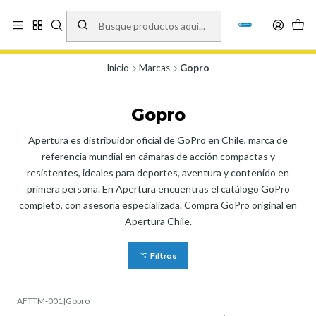
Vísita nuestro local en Los Agustinos 5478, Ñuñoa. Lunes a Viernes 9.30 a
19.00, Sábados 10:00 a 19:00 y Domingos de 10:00 a 17:00
Ver Mapa
Inicio
Marcas
Gopro
Gopro
Apertura es distribuidor oficial de GoPro en Chile, marca de
referencia mundial en cámaras de acción compactas y
resistentes, ideales para deportes, aventura y contenido en
primera persona. En Apertura encuentras el catálogo GoPro
completo, con asesoría especializada. Compra GoPro original en
Apertura Chile.
Filtros
AFTTM-001
|
Gopro