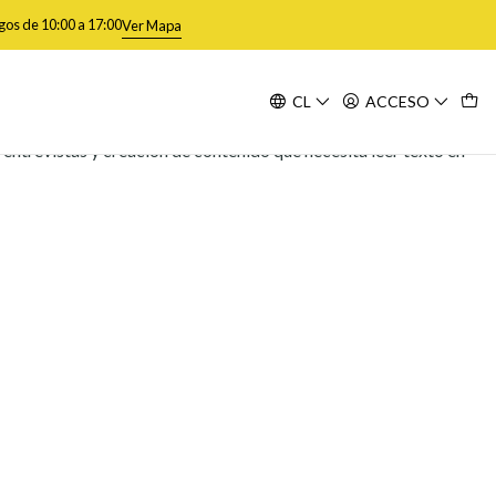
gos de 10:00 a 17:00
Ver Mapa
CL
ACCESO
Filtros
ntrevistas y creación de contenido que necesita leer texto en