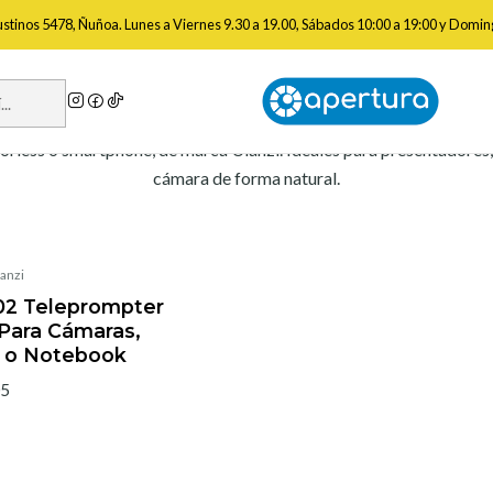
Inicio
Accesorios
Teleprompters
gustinos 5478, Ñuñoa. Lunes a Viernes 9.30 a 19.00, Sábados 10:00 a 19:00 y Domin
Teleprompters
less o smartphone, de marca Ulanzi. Ideales para presentadores, e
cámara de forma natural.
anzi
02 Teleprompter
 Para Cámaras,
s o Notebook
05