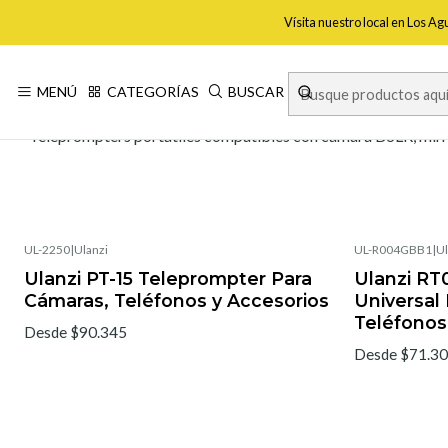
Vísita nuestro local en Los A
MENÚ
CATEGORÍAS
BUSCAR
Teleprompters portátiles compatibles con cámara DSLR, mirror
UL-2250
|
Ulanzi
UL-R004GBB1
|
Ul
No disponible
Ulanzi PT-15 Teleprompter Para
Ulanzi RT
Cámaras, Teléfonos y Accesorios
Universal
Teléfono
Desde $90.345
Desde $71.3