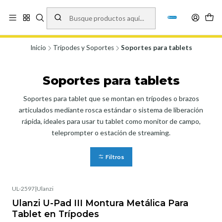
Vísita nuestro local en Los Agustinos 5478, Ñuñoa. Lunes a Viernes 9.30 a
19.00, Sábados 10:00 a 19:00 y Domingos de 10:00 a 17:00
Ver Mapa
Inicio
Trípodes y Soportes
Soportes para tablets
Soportes para tablets
Soportes para tablet que se montan en trípodes o brazos
articulados mediante rosca estándar o sistema de liberación
rápida, ideales para usar tu tablet como monitor de campo,
teleprompter o estación de streaming.
Filtros
UL-2597
|
Ulanzi
Ulanzi U-Pad III Montura Metálica Para
Tablet en Trípodes