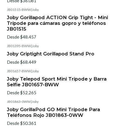
Desde $36.081
JB01515-BWW
|
Joby
Joby Gorillapod ACTION Grip Tight - Mini
Trípode para cámaras gopro y teléfonos
JB01515
Desde $48.457
JB01395-BWW
|
Joby
Joby Griptight Gorillapod Stand Pro
Desde $68.449
JB01657-BWW
|
Joby
Joby Telepod Sport Mini Trípode y Barra
Selfie JB01657-BWW
Desde $52.265
JB01863-0WW
|
Joby
Joby GorillaPod GO Mini Trípode Para
Teléfonos Rojo JB01863-0WW
Desde $50.361