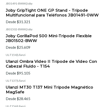
JB01491-BWW
|
Joby
Joby GripTight ONE GP Stand - Trípode
Multifuncional para Teléfonos JB01491-0WW
Desde $31.321
JB01502-BWW
|
Joby
Joby GorillaPod 500 Mini-Tripode Flexible
JB01502-BWW
Desde $25.609
UL-T154
|
Ulanzi
Ulanzi Ombra Video II Trípode de Video Con
Cabezal Fluido - T154
Desde $95.105
UL-T137
|
Ulanzi
Ulanzi MT30 T137 Mini Trípode Magnético
MagSafe
Desde $28.465
UL-T156
|
Ulanzi