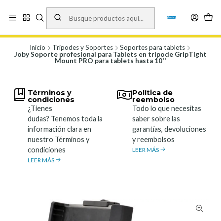
Vísita nuestro local en Los Agustinos 5478, Ñuñoa. Lunes a Viernes 9.30 a
19.00, Sábados 10:00 a 19:00 y Domingos de 10:00 a 17:00
Ver Mapa
Inicio
Trípodes y Soportes
Soportes para tablets
Joby Soporte profesional para Tablets en trípode GripTight
Mount PRO para tablets hasta 10''
Términos y
Política de
condiciones
reembolso
¿Tienes
Todo lo que necesitas
dudas? Tenemos toda la
saber sobre las
información clara en
garantías, devoluciones
nuestro Términos y
y reembolsos
condiciones
LEER MÁS
LEER MÁS