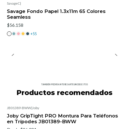
SavageC
|
Savage Fondo Papel 1.3x11m 65 Colores
Seamless
$56.158
+55
TAMBIÉN PODRÍA INTERESARTE UNO DE ESTOS
Productos recomendados
JB01389-BWW
|
Joby
Joby GripTight PRO Montura Para Teléfonos
en Trípodes JB01389-BWW