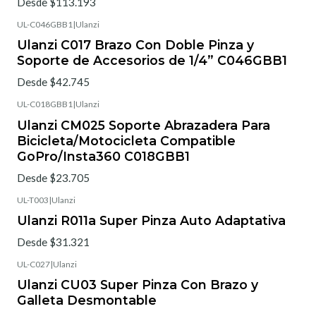
Desde $113.193
UL-C046GBB1
|
Ulanzi
Ulanzi C017 Brazo Con Doble Pinza y
Soporte de Accesorios de 1/4” C046GBB1
Desde $42.745
UL-C018GBB1
|
Ulanzi
Ulanzi CM025 Soporte Abrazadera Para
Bicicleta/Motocicleta Compatible
GoPro/Insta360 C018GBB1
Desde $23.705
UL-T003
|
Ulanzi
Ulanzi R011a Super Pinza Auto Adaptativa
Desde $31.321
UL-C027
|
Ulanzi
Ulanzi CU03 Super Pinza Con Brazo y
Galleta Desmontable