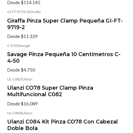
Desde $114.145
GI-FT-9719-2
|
Giraffa
Giraffa Pinza Super Clamp Pequeña GI-FT-
9719-2
Desde $11.329
C-4-50
|
Savage
Savage Pinza Pequeña 10 Centímetros C-
4-50
Desde $4.750
UL-C082
|
Ulanzi
Ulanzi CO78 Super Clamp Pinza
Multifuncional C082
Desde $16.089
UL-C084
|
Ulanzi
Ulanzi C084 Kit Pinza CO78 Con Cabezal
Doble Bola