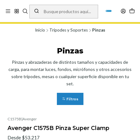
Vísita nuestro local en Los Agustinos 5478, Ñuñoa. Lunes a Viernes 9.30 a
19.00, Sábados 10:00 a 19:00 y Domingos de 10:00 a 17:00
Ver Mapa
Inicio
Trípodes y Soportes
Pinzas
Pinzas
Pinzas y abrazaderas de distintos tamaños y capacidades de
carga, para montar luces, fondos, micrófonos y otros accesorios
sobre trípodes, mesas o cualquier superficie disponible en tu
set.
Filtros
C1575B
|
Avenger
Avenger C1575B Pinza Super Clamp
Desde $53.217