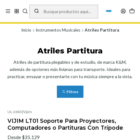
Vísita nuestro local en Los Agustinos 5478, Ñuñoa. Lunes a Viernes 9.30 a
19.00, Sábados 10:00 a 19:00 y Domingos de 10:00 a 17:00
Ver Mapa
Inicio
Instrumentos Musicales
Atriles Partitura
Atriles Partitura
Atriles de partitura plegables y de estudio, de marca K&M,
además de opciones más livianas para transporte. Ideales para
practicar, ensayar o presentarte con tu música siempre a la vista.
Filtros
UL-2683
|
Vijim
VIJIM LT01 Soporte Para Proyectores,
Computadores o Partituras Con Trípode
Desde $35.129