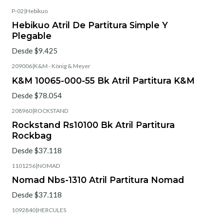
P-02
|
Hebikuo
Hebikuo Atril De Partitura Simple Y
Plegable
Desde $9.425
209006
|
K&M - König & Meyer
K&M 10065-000-55 Bk Atril Partitura K&M
Desde $78.054
208960
|
ROCKSTAND
Rockstand Rs10100 Bk Atril Partitura
Rockbag
Desde $37.118
1101256
|
NOMAD
Nomad Nbs-1310 Atril Partitura Nomad
Desde $37.118
1092840
|
HERCULES