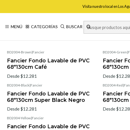
Vísita nuestro local en Los A
MENÚ
CATEGORÍAS
BUSCAR
BD2004-Brown
|
Fancier
BD2004-Green
|
F
Fancier Fondo Lavable de PVC
Fancier F
68*130cm Café
68*130cm
Desde $12.281
Desde $12.2
BD2004-Black
|
Fancier
BD2004-Red
|
Fan
Fancier Fondo Lavable de PVC
Fancier F
68*130cm Super Black Negro
68*130cm
Desde $12.281
Desde $12.2
BD2004-Yellow
|
Fancier
Fancier Fondo Lavable de PVC