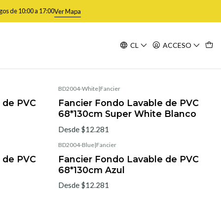
gos de 10:00 a 17:00
Ver Mapa
CL
ACCESO
Filtros
BD2004-White
|
Fancier
e de PVC
Fancier Fondo Lavable de PVC
68*130cm Super White Blanco
Desde $12.281
BD2004-Blue
|
Fancier
e de PVC
Fancier Fondo Lavable de PVC
68*130cm Azul
Desde $12.281