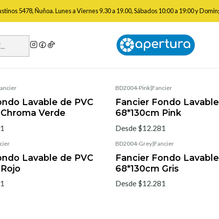
Inicio
Trípodes y Soportes
Soportes de fondo
Fondos de Pvc
gustinos 5478, Ñuñoa. Lunes a Viernes 9.30 a 19.00, Sábados 10:00 a 19:00 y Domin
Fondos de Pvc
ancier
BD2004-Pink
|
Fancier
ondo Lavable de PVC
Fancier Fondo Lavabl
 Chroma Verde
68*130cm Pink
81
Desde $12.281
cier
BD2004-Grey
|
Fancier
ondo Lavable de PVC
Fancier Fondo Lavabl
 Rojo
68*130cm Gris
81
Desde $12.281