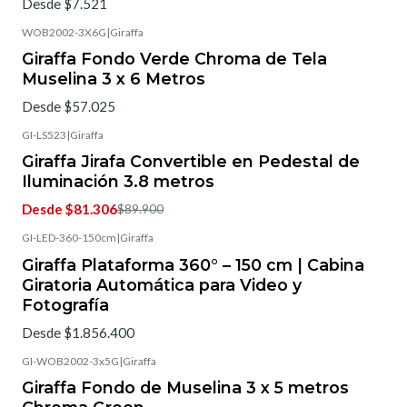
Desde $7.521
WOB2002-3X6G
|
Giraffa
Giraffa Fondo Verde Chroma de Tela
Muselina 3 x 6 Metros
Desde $57.025
GI-LS523
|
Giraffa
-5%
OFF
Giraffa Jirafa Convertible en Pedestal de
Iluminación 3.8 metros
Desde $81.306
$89.900
GI-LED-360-150cm
|
Giraffa
No disponible
Giraffa Plataforma 360° – 150 cm | Cabina
Giratoria Automática para Video y
Fotografía
Desde $1.856.400
GI-WOB2002-3x5G
|
Giraffa
Giraffa Fondo de Muselina 3 x 5 metros