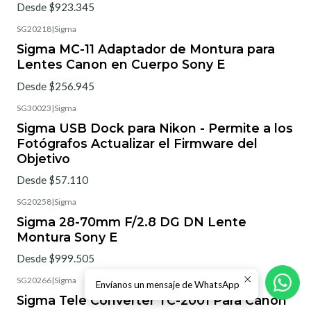
Desde $923.345
SG20218
|
Sigma
Sigma MC-11 Adaptador de Montura para
Lentes Canon en Cuerpo Sony E
Desde $256.945
SG30023
|
Sigma
Sigma USB Dock para Nikon - Permite a los
Fotógrafos Actualizar el Firmware del
Objetivo
Desde $57.110
SG20258
|
Sigma
Sigma 28-70mm F/2.8 DG DN Lente
Montura Sony E
Desde $999.505
SG20266
|
Sigma
Envíanos un mensaje de WhatsApp
Sigma Tele Converter TC-2001 Para Canon