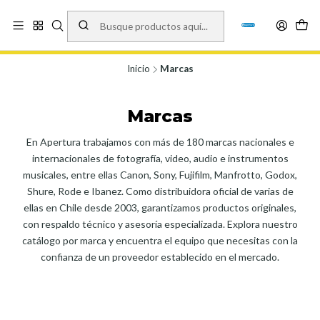
Vísita nuestro local en Los Agustinos 5478, Ñuñoa. Lunes a Viernes 9.30 a
19.00, Sábados 10:00 a 19:00 y Domingos de 10:00 a 17:00
Ver Mapa
Inicio
Marcas
Marcas
En Apertura trabajamos con más de 180 marcas nacionales e
internacionales de fotografía, video, audio e instrumentos
musicales, entre ellas Canon, Sony, Fujifilm, Manfrotto, Godox,
Shure, Rode e Ibanez. Como distribuidora oficial de varias de
ellas en Chile desde 2003, garantizamos productos originales,
con respaldo técnico y asesoría especializada. Explora nuestro
catálogo por marca y encuentra el equipo que necesitas con la
confianza de un proveedor establecido en el mercado.