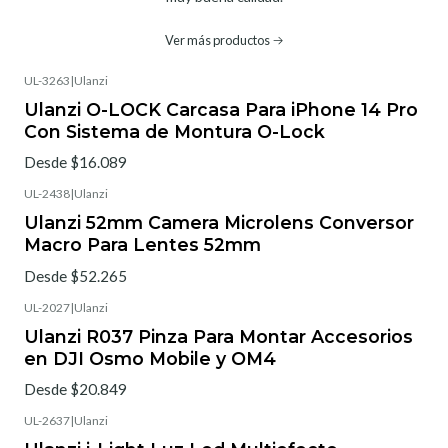
Ver más productos
UL-3263
|
Ulanzi
Ulanzi O-LOCK Carcasa Para iPhone 14 Pro
Con Sistema de Montura O-Lock
Desde $16.089
UL-2438
|
Ulanzi
Ulanzi 52mm Camera Microlens Conversor
Macro Para Lentes 52mm
Desde $52.265
UL-2027
|
Ulanzi
Ulanzi R037 Pinza Para Montar Accesorios
en DJI Osmo Mobile y OM4
Desde $20.849
UL-2637
|
Ulanzi