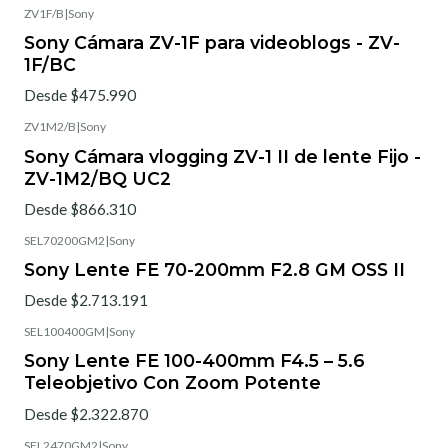
ZV1F/B
|
Sony
Sony Cámara ZV-1F para videoblogs - ZV-
1F/BC
Desde $475.990
ZV1M2/B
|
Sony
Sony Cámara vlogging ZV-1 II de lente Fijo -
ZV-1M2/BQ UC2
Desde $866.310
SEL70200GM2
|
Sony
Sony Lente FE 70-200mm F2.8 GM OSS II
Desde $2.713.191
SEL100400GM
|
Sony
Sony Lente FE 100-400mm F4.5 – 5.6
Teleobjetivo Con Zoom Potente
Desde $2.322.870
SEL2470GM2
|
Sony