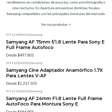
rendimiento en condiciones de poca luz, como astrofotografía o
cine nocturno. En Apertura encuentras distintas focales
Samyang compatibles con las principales monturas del mercado.
Ver más productos
SY-F1214806101
|
Samyang
Samyang AF 75mm f/1.8 Lente Para Sony E
Full Frame Autofoco
Desde $497.801
SY-FZ1ZZ041002
|
Samyang
Samyang Cine Adaptador Anamórfico 1.7X
Para Lentes V-AF
Desde $1.237.505
SY-F1215006101
|
Samyang
Samyang AF 24mm F1.8 Lente Full Frame
AutoFoco Para Montura Sony E
Desde $594.905