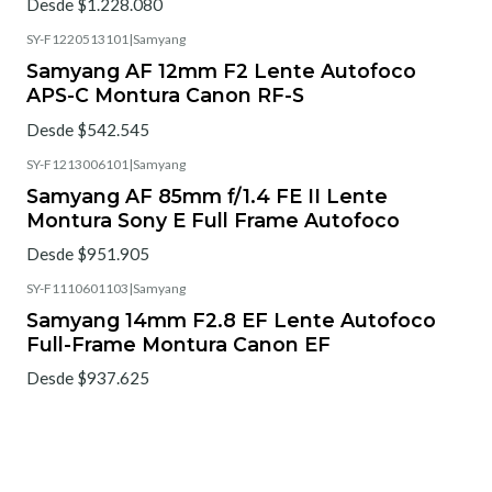
Desde $1.228.080
SY-F1220513101
|
Samyang
Samyang AF 12mm F2 Lente Autofoco
APS-C Montura Canon RF-S
Desde $542.545
SY-F1213006101
|
Samyang
Samyang AF 85mm f/1.4 FE II Lente
Montura Sony E Full Frame Autofoco
Desde $951.905
SY-F1110601103
|
Samyang
Samyang 14mm F2.8 EF Lente Autofoco
Full-Frame Montura Canon EF
Desde $937.625