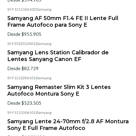
SY-F1211106102
|
Samyang
Samyang AF 50mm F1.4 FE II Lente Full
Frame Autofoco para Sony E
Desde $951.905
SY-FZ5ZZ01Z001
|
Samyang
Samyang Lens Station Calibrador de
Lentes Sanyang Canon EF
Desde $82.729
SY-F121ZZ06101
|
Samyang
Samyang Remaster Slim Kit 3 Lentes
Autofoco Montura Sony E
Desde $523.505
SY-F1213306101
|
Samyang
Samyang Lente 24-70mm f/2.8 AF Montura
Sony E Full Frame Autofoco