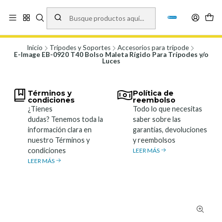
Vísita nuestro local en Los Agustinos 5478, Ñuñoa. Lunes a Viernes 9.30 a
19.00, Sábados 10:00 a 19:00 y Domingos de 10:00 a 17:00
Ver Mapa
Inicio
Trípodes y Soportes
Accesorios para trípode
E-Image EB-0920 T40 Bolso Maleta Rígido Para Trípodes y/o
Luces
Términos y
Política de
condiciones
reembolso
¿Tienes
Todo lo que necesitas
dudas? Tenemos toda la
saber sobre las
información clara en
garantías, devoluciones
nuestro Términos y
y reembolsos
condiciones
LEER MÁS
LEER MÁS