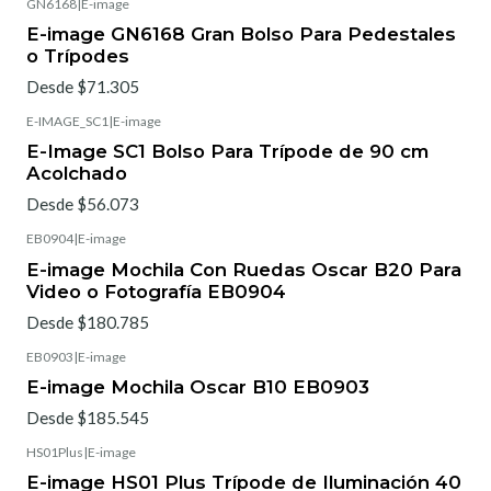
GN6168
|
E-image
E-image GN6168 Gran Bolso Para Pedestales
o Trípodes
Desde $71.305
E-IMAGE_SC1
|
E-image
E-Image SC1 Bolso Para Trípode de 90 cm
Acolchado
Desde $56.073
EB0904
|
E-image
E-image Mochila Con Ruedas Oscar B20 Para
Video o Fotografía EB0904
Desde $180.785
EB0903
|
E-image
E-image Mochila Oscar B10 EB0903
Desde $185.545
HS01Plus
|
E-image
E-image HS01 Plus Trípode de Iluminación 40