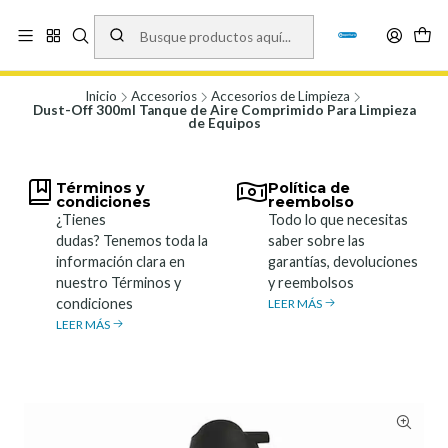
Vísita nuestro local en Los Agustinos 5478, Ñuñoa. Lunes a Viernes 9.30 a
19.00, Sábados 10:00 a 19:00 y Domingos de 10:00 a 17:00
Ver Mapa
Inicio
Accesorios
Accesorios de Limpieza
Dust-Off 300ml Tanque de Aire Comprimido Para Limpieza
de Equipos
Términos y
Política de
condiciones
reembolso
¿Tienes
Todo lo que necesitas
dudas? Tenemos toda la
saber sobre las
información clara en
garantías, devoluciones
nuestro Términos y
y reembolsos
condiciones
LEER MÁS
LEER MÁS