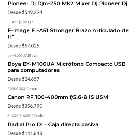
Pioneer Dj Djm-250 Mk2 Mixer Dj Pioneer Dj
Desde $549.294
EI-A51
|
E-image
E-image EI-A51 Stronger Brazo Articulado de
11"
Desde $57.025
by-M100UA
|
Boya
Boya BY-M100UA Micrófono Compacto USB
para computadores
Desde $24.657
5050C003
|
Canon
Canon RF 100-400mm f/5.6-8 IS USM
Desde $856.790
310320160505
|
Radial
Radial Pro DI - Caja directa pasiva
Desde $141.848