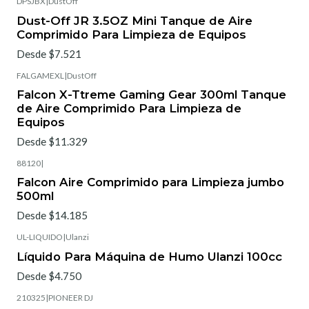
DPSJBX
|
DustOff
Dust-Off JR 3.5OZ Mini Tanque de Aire
Comprimido Para Limpieza de Equipos
Desde $7.521
FALGAMEXL
|
DustOff
Falcon X-Ttreme Gaming Gear 300ml Tanque
de Aire Comprimido Para Limpieza de
Equipos
Desde $11.329
88120
|
Falcon Aire Comprimido para Limpieza jumbo
500ml
Desde $14.185
UL-LIQUIDO
|
Ulanzi
Líquido Para Máquina de Humo Ulanzi 100cc
Desde $4.750
210325
|
PIONEER DJ