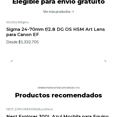
Elegible para envío gratuito
Ver más productos
SG20224
|
Sigma
No disponible
Sigma 24-70mm f/2.8 DG OS HSM Art Lens
para Canon EF
Desde $1.332.705
TAMBIÉN PODRÍA INTERESARTE UNO DE ESTOS
Productos recomendados
NEST_EXPLORER300LBLue
|
Nest
Nest Explorer 300L Azul Mochila para Equipo