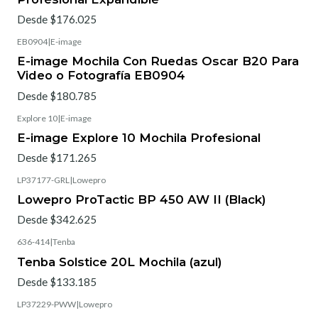
Desde $176.025
EB0904
|
E-image
E-image Mochila Con Ruedas Oscar B20 Para
Video o Fotografía EB0904
Desde $180.785
Explore 10
|
E-image
E-image Explore 10 Mochila Profesional
Desde $171.265
LP37177-GRL
|
Lowepro
Lowepro ProTactic BP 450 AW II (Black)
Desde $342.625
636-414
|
Tenba
Tenba Solstice 20L Mochila (azul)
Desde $133.185
LP37229-PWW
|
Lowepro