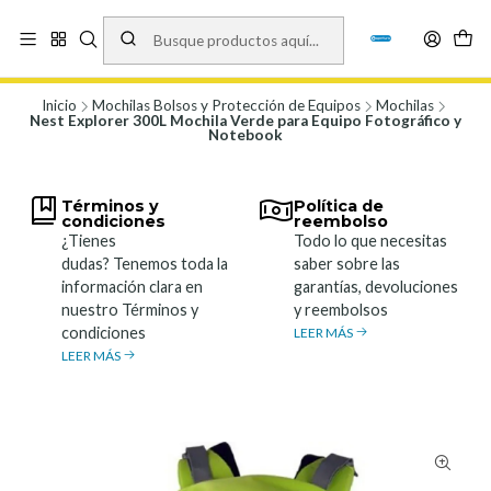
Vísita nuestro local en Los Agustinos 5478, Ñuñoa. Lunes a Viernes 9.30 a
19.00, Sábados 10:00 a 19:00 y Domingos de 10:00 a 17:00
Ver Mapa
Inicio
Mochilas Bolsos y Protección de Equipos
Mochilas
Nest Explorer 300L Mochila Verde para Equipo Fotográfico y
Notebook
Términos y
Política de
condiciones
reembolso
¿Tienes
Todo lo que necesitas
dudas? Tenemos toda la
saber sobre las
información clara en
garantías, devoluciones
nuestro Términos y
y reembolsos
condiciones
LEER MÁS
LEER MÁS