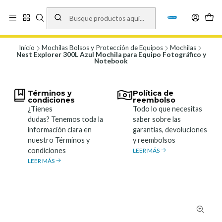
Vísita nuestro local en Los Agustinos 5478, Ñuñoa. Lunes a Viernes 9.30 a
19.00, Sábados 10:00 a 19:00 y Domingos de 10:00 a 17:00
Ver Mapa
Inicio
Mochilas Bolsos y Protección de Equipos
Mochilas
Nest Explorer 300L Azul Mochila para Equipo Fotográfico y
Notebook
Términos y
Política de
condiciones
reembolso
¿Tienes
Todo lo que necesitas
dudas? Tenemos toda la
saber sobre las
información clara en
garantías, devoluciones
nuestro Términos y
y reembolsos
condiciones
LEER MÁS
LEER MÁS