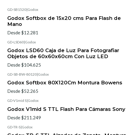
GD-SB1520
|
Godox
Godox Softbox de 15x20 cms Para Flash de
Mano
Desde $12.281
GD-LSD60
|
Godox
Godox LSD60 Caja de Luz Para Fotografiar
Objetos de 60x60x60cm Con Luz LED
Desde $104.625
GD-SB-BW-80120
|
Godox
Godox Softbox 80X120Cm Montura Bowens
Desde $52.265
GD-V1mid S
|
Godox
Godox V1mid S TTL Flash Para Cámaras Sony
Desde $211.249
GD-TR-S
|
Godox