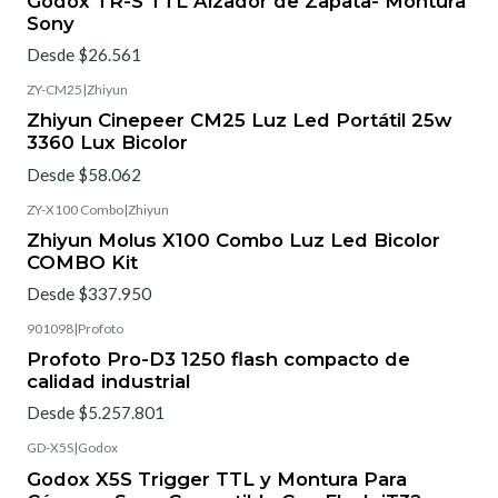
Godox TR-S TTL Alzador de Zapata- Montura
Sony
Desde $26.561
ZY-CM25
|
Zhiyun
Zhiyun Cinepeer CM25 Luz Led Portátil 25w
3360 Lux Bicolor
Desde $58.062
ZY-X100 Combo
|
Zhiyun
Zhiyun Molus X100 Combo Luz Led Bicolor
COMBO Kit
Desde $337.950
901098
|
Profoto
Profoto Pro-D3 1250 flash compacto de
calidad industrial
Desde $5.257.801
GD-X5S
|
Godox
Godox X5S Trigger TTL y Montura Para