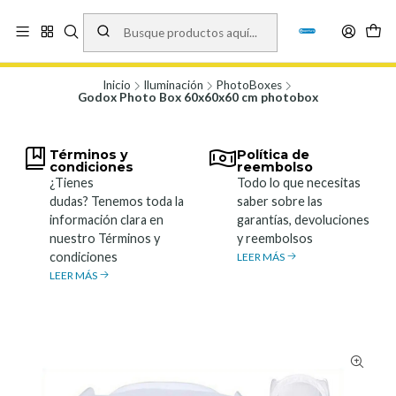
Vísita nuestro local en Los Agustinos 5478, Ñuñoa. Lunes a Viernes 9.30 a
19.00, Sábados 10:00 a 19:00 y Domingos de 10:00 a 17:00
Ver Mapa
Inicio
Iluminación
PhotoBoxes
Godox Photo Box 60x60x60 cm photobox
Términos y
Política de
condiciones
reembolso
¿Tienes
Todo lo que necesitas
dudas? Tenemos toda la
saber sobre las
información clara en
garantías, devoluciones
nuestro Términos y
y reembolsos
condiciones
LEER MÁS
LEER MÁS