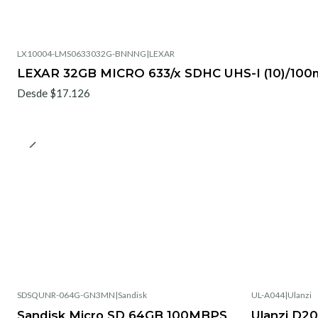
LX10004-LMS0633032G-BNNNG
|
LEXAR
LEXAR 32GB MICRO 633/x SDHC UHS-I (10)/100
Desde $17.126
SDSQUNR-064G-GN3MN
|
Sandisk
UL-A044
|
Ulanzi
Sandisk Micro SD 64GB 100MBPS
Ulanzi D20