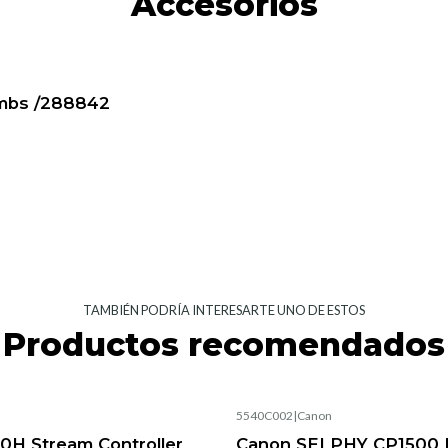
Accesorios
mbs /288842
TAMBIÉN PODRÍA INTERESARTE UNO DE ESTOS
Productos recomendados
5540C002
|
Canon
0H Stream Controller
Canon SELPHY CP1500 