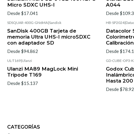
Micro SDXC UHS-I
A044
Desde $17.041
Desde $109.
SDSQUAR-400G-GN6MA
|
Sandisk
HB-SP2024
|
Data
SanDisk 400GB Tarjeta de
Datacolor 
memoria Ultra UHS-I microSDXC
Colorímetr
con adaptador SD
Calibració
Desde $94.862
Desde $174.
UL-T169
|
Ulanzi
GD-CUBE-OP3-K
Ulanzi MA89 MagLock Mini
Godox Cub
Trípode T169
Inalámbri
Hasta 200
Desde $15.137
Desde $78.9
CATEGORÍAS