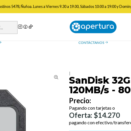
os
Memorias y Discos Duros
SanDisk 32GB SD ULTRA 32GB UHS-I 12
gustinos 5478, Ñuñoa. Lunes a Viernes 9.30 a 19.00, Sábados 10:00 a 19:00 y Domin
a de reembolso
Contáctanos
ue necesitas saber sobre las
¿Tienes preguntas? Estamos
, devoluciones y reembolsos
ayudarte.
CONTÁCTANOS
|
SanDisk 32G
120MB/s - 8
Precio:
Pagando con tarjetas o
Oferta: $14.270
pagando con efectivo/transfer