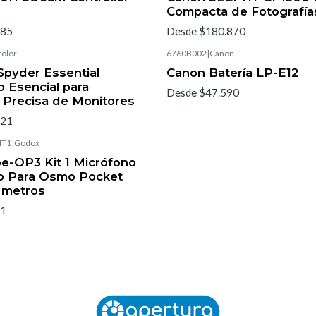
Compacta de Fotografías
385
Desde $180.870
color
6760B002
|
Canon
Spyder Essential
Canon Batería LP-E12
o Esencial para
Desde $47.590
n Precisa de Monitores
121
IT1
|
Godox
e-OP3 Kit 1 Micrófono
co Para Osmo Pocket
 metros
21