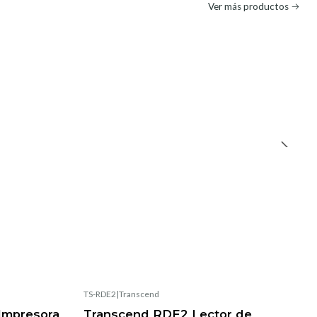
Ver más productos
TS-RDE2
|
Transcend
Impresora
Transcend RDE2 Lector de