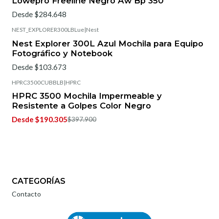
Lowepro Freeline Negro Aw Bp 350
Desde $284.648
NEST_EXPLORER300LBLue
|
Nest
Nest Explorer 300L Azul Mochila para Equipo
Fotográfico y Notebook
Desde $103.673
HPRC3500CUBBLB
|
HPRC
-50%
OFF
HPRC 3500 Mochila Impermeable y
Resistente a Golpes Color Negro
Desde $190.305
$397.900
CATEGORÍAS
Contacto