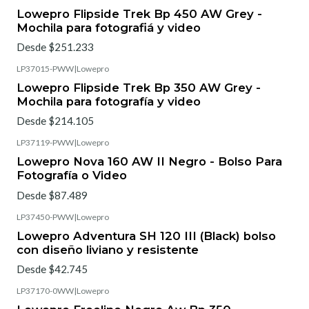
Lowepro Flipside Trek Bp 450 AW Grey -
Mochila para fotografiá y video
Desde $251.233
LP37015-PWW
|
Lowepro
Lowepro Flipside Trek Bp 350 AW Grey -
Mochila para fotografía y video
Desde $214.105
LP37119-PWW
|
Lowepro
Lowepro Nova 160 AW II Negro - Bolso Para
Fotografía o Video
Desde $87.489
LP37450-PWW
|
Lowepro
Lowepro Adventura SH 120 III (Black) bolso
con diseño liviano y resistente
Desde $42.745
LP37170-0WW
|
Lowepro