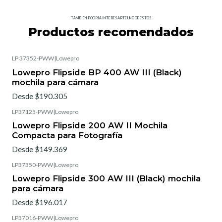
TAMBIÉN PODRÍA INTERESARTE UNO DE ESTOS
Productos recomendados
LP 37352-PWW
|
Lowepro
Lowepro Flipside BP 400 AW III (Black)
mochila para cámara
Desde $190.305
LP37125-PWW
|
Lowepro
Lowepro Flipside 200 AW II Mochila
Compacta para Fotografía
Desde $149.369
LP37350-PWW
|
Lowepro
Lowepro Flipside 300 AW III (Black) mochila
para cámara
Desde $196.017
LP37016-PWW
|
Lowepro