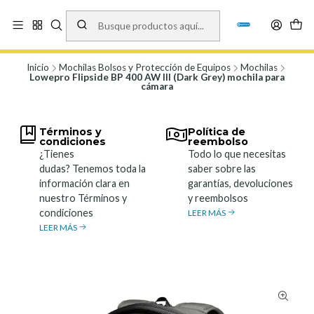
Vísita nuestro local en Los Agustinos 5478, Ñuñoa. Lunes a Viernes 9.30 a
19.00, Sábados 10:00 a 19:00 y Domingos de 10:00 a 17:00
Ver Mapa
Inicio
Mochilas Bolsos y Protección de Equipos
Mochilas
Lowepro Flipside BP 400 AW III (Dark Grey) mochila para
cámara
Términos y
Política de
condiciones
reembolso
¿Tienes
Todo lo que necesitas
dudas? Tenemos toda la
saber sobre las
información clara en
garantías, devoluciones
nuestro Términos y
y reembolsos
condiciones
LEER MÁS
LEER MÁS