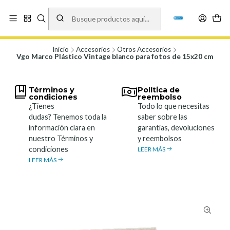
Vísita nuestro local en Los Agustinos 5478, Ñuñoa. Lunes a Viernes 9.30 a
19.00, Sábados 10:00 a 19:00 y Domingos de 10:00 a 17:00
Ver Mapa
Inicio
Accesorios
Otros Accesorios
Vgo Marco Plástico Vintage blanco para fotos de 15x20 cm
Términos y
Política de
condiciones
reembolso
¿Tienes
Todo lo que necesitas
dudas? Tenemos toda la
saber sobre las
información clara en
garantías, devoluciones
nuestro Términos y
y reembolsos
condiciones
LEER MÁS
LEER MÁS