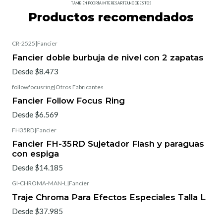
TAMBIÉN PODRÍA INTERESARTE UNO DE ESTOS
Productos recomendados
CR-2525
|
Fancier
Fancier doble burbuja de nivel con 2 zapatas
Desde $8.473
followfocusring
|
Otros Fabricantes
Fancier Follow Focus Ring
Desde $6.569
FH35RD
|
Fancier
Fancier FH-35RD Sujetador Flash y paraguas
con espiga
Desde $14.185
GI-CHROMA-MAN-L
|
Fancier
Traje Chroma Para Efectos Especiales Talla L
Desde $37.985