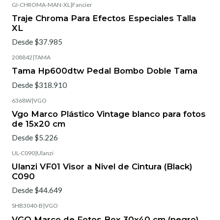
GI-CHROMA-MAN-XL
|
Fancier
Traje Chroma Para Efectos Especiales Talla
XL
Desde $37.985
208842
|
TAMA
Tama Hp600dtw Pedal Bombo Doble Tama
Desde $318.910
6368W
|
VGO
Vgo Marco Plástico Vintage blanco para fotos
de 15x20 cm
Desde $5.226
UL-C090
|
Ulanzi
Ulanzi VF01 Visor a Nivel de Cintura (Black)
C090
Desde $44.649
SHB3040-B
|
VGO
VGO Marco de Fotos Box 30x40 cm (negro)