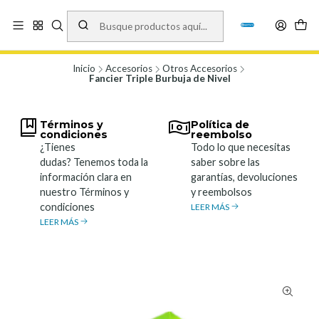
Vísita nuestro local en Los Agustinos 5478, Ñuñoa. Lunes a Viernes 9.30 a
19.00, Sábados 10:00 a 19:00 y Domingos de 10:00 a 17:00
Ver Mapa
Inicio
Accesorios
Otros Accesorios
Fancier Triple Burbuja de Nivel
Términos y
Política de
condiciones
reembolso
¿Tienes
Todo lo que necesitas
dudas? Tenemos toda la
saber sobre las
información clara en
garantías, devoluciones
nuestro Términos y
y reembolsos
condiciones
LEER MÁS
LEER MÁS