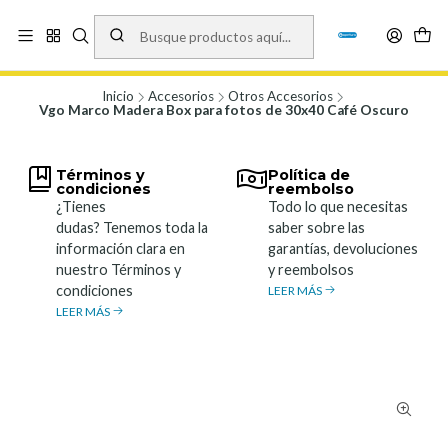
Vísita nuestro local en Los Agustinos 5478, Ñuñoa. Lunes a Viernes 9.30 a
19.00, Sábados 10:00 a 19:00 y Domingos de 10:00 a 17:00
Ver Mapa
Inicio
Accesorios
Otros Accesorios
Vgo Marco Madera Box para fotos de 30x40 Café Oscuro
Términos y
Política de
condiciones
reembolso
¿Tienes
Todo lo que necesitas
dudas? Tenemos toda la
saber sobre las
información clara en
garantías, devoluciones
nuestro Términos y
y reembolsos
condiciones
LEER MÁS
LEER MÁS