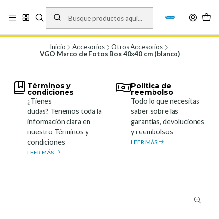
Vísita nuestro local en Los Agustinos 5478, Ñuñoa. Lunes a Viernes 9.30 a
19.00, Sábados 10:00 a 19:00 y Domingos de 10:00 a 17:00
Ver Mapa
Inicio
Accesorios
Otros Accesorios
VGO Marco de Fotos Box 40x40 cm (blanco)
Términos y
Política de
condiciones
reembolso
¿Tienes
Todo lo que necesitas
dudas? Tenemos toda la
saber sobre las
información clara en
garantías, devoluciones
nuestro Términos y
y reembolsos
condiciones
LEER MÁS
LEER MÁS