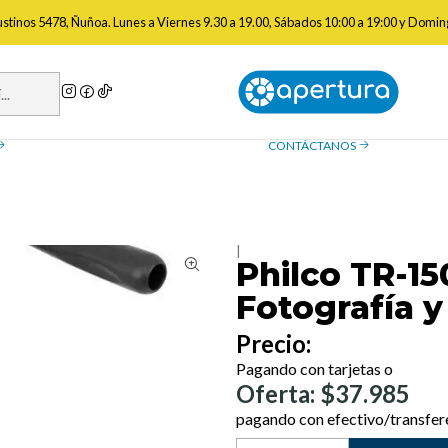
portes
Trípodes para Fotografía
Philco TR-150 Trípode para Fotogra
gustinos 5478, Ñuñoa. Lunes a Viernes 9.30 a 19.00, Sábados 10:00 a 19:00 y Domin
a de reembolso
Contáctanos
ue necesitas saber sobre las
¿Tienes preguntas? Estamos
, devoluciones y reembolsos
ayudarte.
CONTÁCTANOS
|
Philco TR-15
Fotografía y
Precio:
Pagando con tarjetas o
Oferta: $37.985
pagando con efectivo/transfer