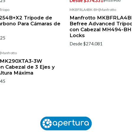
825
Desde $374.331
$413.900
Triopo
MKBFRLA4BK-BH
|
Manfrotto
-254B+X2 Trípode de
Manfrotto MKBFRLA4B
arbono Para Cámaras de
Befree Advanced Trípo
con Cabezal MH494-BH 
Locks
025
Desde $274.081
|
Manfrotto
o MK290XTA3-3W
n Cabezal de 3 Ejes y
Altura Máxima
145