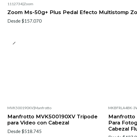
1112734
|
Zoom
Zoom Ms-50g+ Plus Pedal Efecto Multistomp Z
Desde $157.070
MVK500190XV
|
Manfrotto
MKBFRLA4BK-3
Manfrotto MVK500190XV Trípode
Manfrotto
para Video con Cabezal
Para Fotog
Cabezal Fl
Desde $518.745