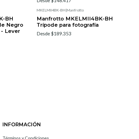
Desde $148.417
MKELMII4BK-BH
|
Manfrotto
K-BH
Manfrotto MKELMII4BK-BH
de Negro
Trípode para fotografía
- Lever
Desde $189.353
INFORMACIÓN
Términos y Condiciones