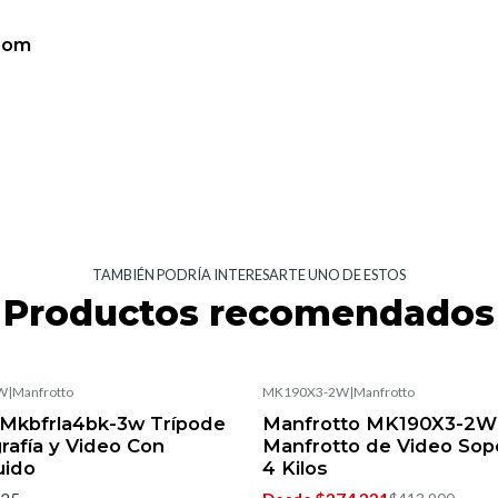
oom
TAMBIÉN PODRÍA INTERESARTE UNO DE ESTOS
Productos recomendados
W
|
Manfrotto
MK190X3-2W
|
Manfrotto
-5%
OFF
 Mkbfrla4bk-3w Trípode
Manfrotto MK190X3-2W
rafía y Video Con
Manfrotto de Video Sop
uido
4 Kilos