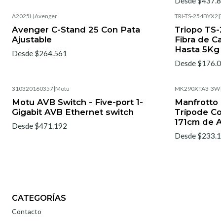
Desde $437.
A2025L
|
Avenger
TRI-TS-254BYX2
|
Avenger C-Stand 25 Con Pata
Triopo TS
Ajustable
Fibra de C
Hasta 5Kg
Desde $264.561
Desde $176.
310320160357
|
Motu
MK290XTA3-3W
Motu AVB Switch - Five-port 1-
Manfrott
Gigabit AVB Ethernet switch
Trípode Co
171cm de 
Desde $471.192
Desde $233.
CATEGORÍAS
Contacto