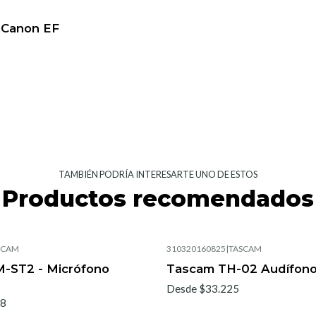
 Canon EF
TAMBIÉN PODRÍA INTERESARTE UNO DE ESTOS
Productos recomendados
SCAM
310320160825
|
TASCAM
-ST2 - Micrófono
Tascam TH-02 Audífon
Desde $33.225
48