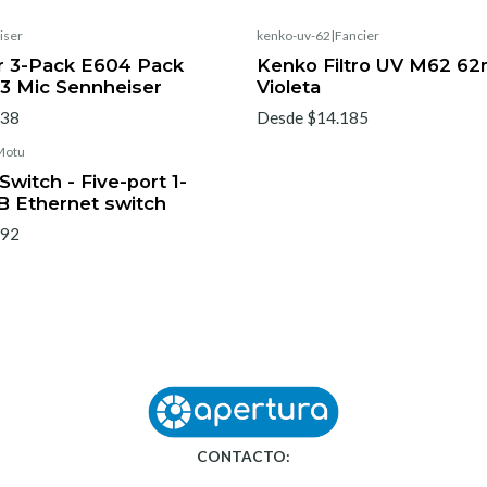
iser
kenko-uv-62
|
Fancier
r 3-Pack E604 Pack
Kenko Filtro UV M62 62
3 Mic Sennheiser
Violeta
838
Desde $14.185
Motu
witch - Five-port 1-
B Ethernet switch
192
CONTACTO: