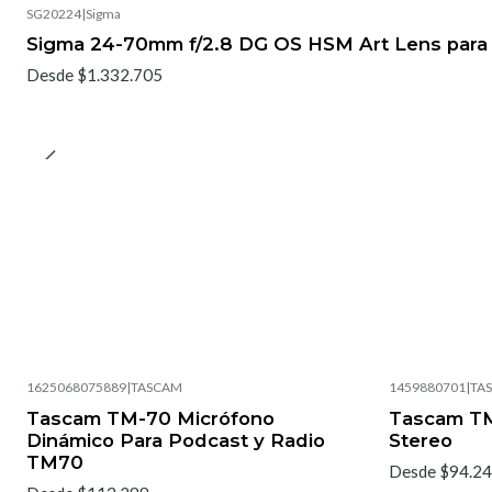
SG20224
|
Sigma
No disponible
Sigma 24-70mm f/2.8 DG OS HSM Art Lens para
Desde $1.332.705
1625068075889
|
TASCAM
1459880701
|
TA
Tascam TM-70 Micrófono
Tascam TM
Dinámico Para Podcast y Radio
Stereo
TM70
Desde $94.2