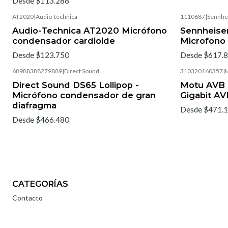
Desde $113.288
AT2020
|
Audio-technica
1110687
|
Sennhe
Audio-Technica AT2020 Micrófono
Sennheise
condensador cardioide
Microfono 
Desde $123.750
Desde $617.
68988388279889
|
Direct Sound
310320160357
|
Direct Sound DS65 Lollipop -
Motu AVB S
Micrófono condensador de gran
Gigabit AV
diafragma
Desde $471.
Desde $466.480
CATEGORÍAS
Contacto