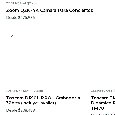
ZOOM-Q2n-4K
|
Zoom
Zoom Q2N-4K Cámara Para Conciertos
Desde $275.985
70845454782044
|
Tascam
1625068075889
Tascam DR10L PRO - Grabador a
Tascam TM
32bits (incluye lavalier)
Dinámico P
TM70
Desde $208.488