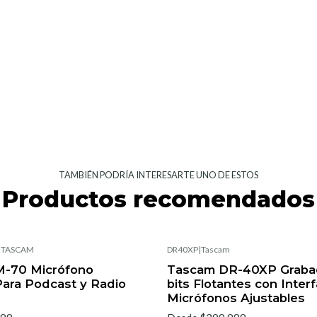
TAMBIÉN PODRÍA INTERESARTE UNO DE ESTOS
Productos recomendados
|
TASCAM
DR40XP
|
Tascam
-70 Micrófono
Tascam DR-40XP Graba
ara Podcast y Radio
bits Flotantes con Inter
Micrófonos Ajustables