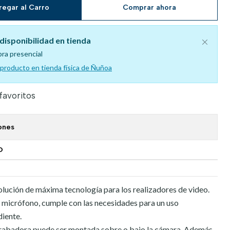
regar al Carro
Comprar ahora
disponibilidad en tienda
pra presencial
l producto en tienda física de Ñuñoa
 favoritos
ones
O
ución de máxima tecnología para los realizadores de video.
 micrófono, cumple con las necesidades para un uso
diente.
rabadora puede ser montada sobre o bajo la cámara. Además