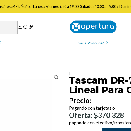
o
Grabadoras
Tascam DR-70D Grabadora PCM Lineal Para Cámaras
gustinos 5478, Ñuñoa. Lunes a Viernes 9.30 a 19.00, Sábados 10:00 a 19:00 y Domin
a de reembolso
Contáctanos
ue necesitas saber sobre las
¿Tienes preguntas? Estamos
, devoluciones y reembolsos
ayudarte.
CONTÁCTANOS
|
Tascam DR-
Lineal Para
Precio:
Pagando con tarjetas o
Oferta: $370.328
pagando con efectivo/transfer