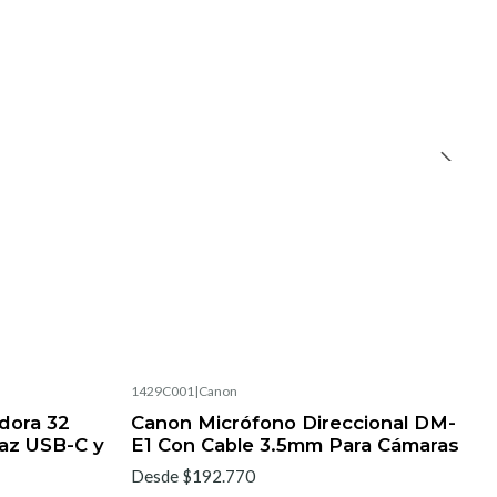
1429C001
|
Canon
dora 32
Canon Micrófono Direccional DM-
faz USB-C y
E1 Con Cable 3.5mm Para Cámaras
Desde $192.770