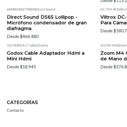
Desde $113.
68988388279889
|
Direct Sound
DC-70 II 4K
|
Viltro
Direct Sound DS65 Lollipop -
Viltrox DC
Micrófono condensador de gran
Para Cáma
diafragma
Desde $180.
Desde $466.480
GD-HDMI A-C Cable
|
Godox
ZOOM-M4
|
Zoo
Godox Cable Adaptador Hdmi a
Zoom M4 G
Mini Hdmi
de Mano d
Desde $18.945
Desde $376.
CATEGORÍAS
Contacto