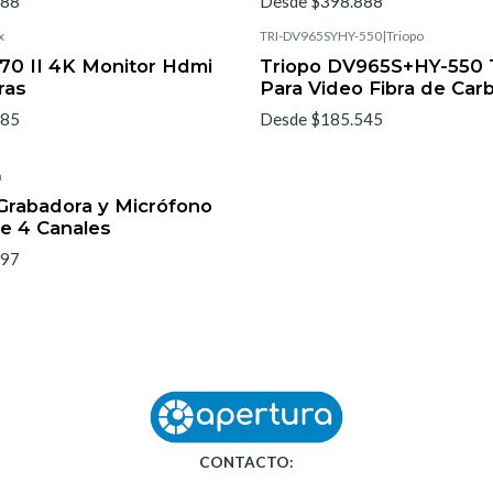
288
Desde $398.888
x
TRI-DV965SYHY-550
|
Triopo
Agotado
-70 II 4K Monitor Hdmi
Triopo DV965S+HY-550 
ras
Para Video Fibra de Car
785
Desde $185.545
m
rabadora y Micrófono
e 4 Canales
897
CONTACTO: