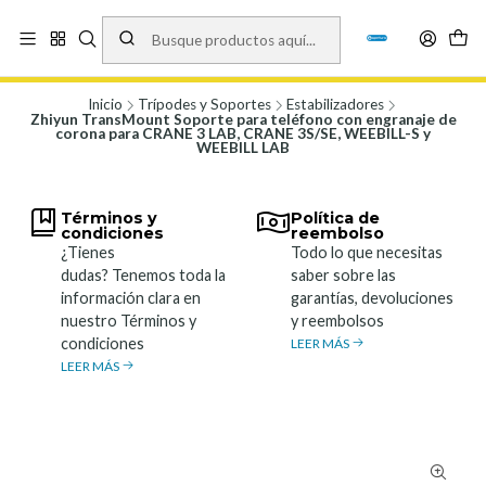
Vísita nuestro local en Los Agustinos 5478, Ñuñoa. Lunes a Viernes 9.30 a
19.00, Sábados 10:00 a 19:00 y Domingos de 10:00 a 17:00
Ver Mapa
Inicio
Trípodes y Soportes
Estabilizadores
Zhiyun TransMount Soporte para teléfono con engranaje de
corona para CRANE 3 LAB, CRANE 3S/SE, WEEBILL-S y
WEEBILL LAB
Términos y
Política de
condiciones
reembolso
¿Tienes
Todo lo que necesitas
dudas? Tenemos toda la
saber sobre las
información clara en
garantías, devoluciones
nuestro Términos y
y reembolsos
condiciones
LEER MÁS
LEER MÁS