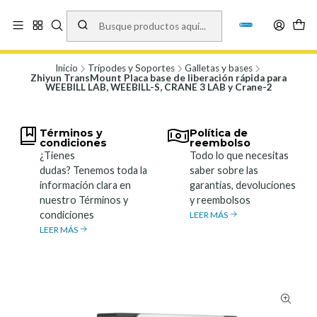
Vísita nuestro local en Los Agustinos 5478, Ñuñoa. Lunes a Viernes 9.30 a
19.00, Sábados 10:00 a 19:00 y Domingos de 10:00 a 17:00
Ver Mapa
Inicio
Trípodes y Soportes
Galletas y bases
Zhiyun TransMount Placa base de liberación rápida para
WEEBILL LAB, WEEBILL-S, CRANE 3 LAB y Crane-2
Términos y
Política de
condiciones
reembolso
¿Tienes
Todo lo que necesitas
dudas? Tenemos toda la
saber sobre las
información clara en
garantías, devoluciones
nuestro Términos y
y reembolsos
condiciones
LEER MÁS
LEER MÁS