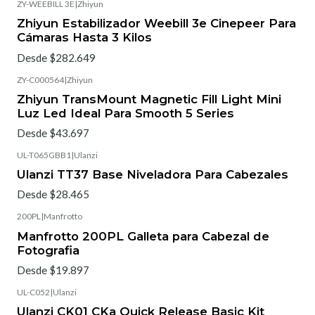
ZY-WEEBILL 3E
|
Zhiyun
Zhiyun Estabilizador Weebill 3e Cinepeer Para
Cámaras Hasta 3 Kilos
Desde $282.649
ZY-C000564
|
Zhiyun
Zhiyun TransMount Magnetic Fill Light Mini
Luz Led Ideal Para Smooth 5 Series
Desde $43.697
UL-T065GBB1
|
Ulanzi
Ulanzi TT37 Base Niveladora Para Cabezales
Desde $28.465
200PL
|
Manfrotto
Manfrotto 200PL Galleta para Cabezal de
Fotografia
Desde $19.897
UL-C052
|
Ulanzi
Ulanzi CK01 CKa Quick Release Basic Kit