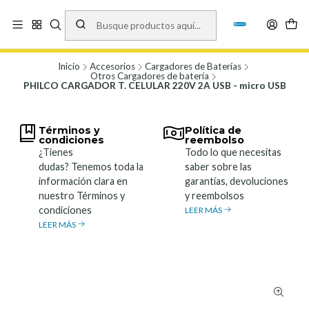
Vísita nuestro local en Los Agustinos 5478, Ñuñoa. Lunes a Viernes 9.30 a
19.00, Sábados 10:00 a 19:00 y Domingos de 10:00 a 17:00
Ver Mapa
Inicio
Accesorios
Cargadores de Baterías
Otros Cargadores de batería
PHILCO CARGADOR T. CELULAR 220V 2A USB - micro USB
Términos y
Política de
condiciones
reembolso
¿Tienes
Todo lo que necesitas
dudas? Tenemos toda la
saber sobre las
información clara en
garantías, devoluciones
nuestro Términos y
y reembolsos
condiciones
LEER MÁS
LEER MÁS