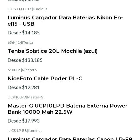
IL-CS-EN-EL15
|
Iluminus
Iluminus Cargador Para Baterías Nikon En-
el15 - USB
Desde $14.185
636-414
|
Tenba
Tenba Solstice 20L Mochila (azul)
Desde $133.185
610005
|
Nicefoto
NiceFoto Cable Poder PL-C
Desde $12.281
UCP10LPD
|
Master-G
Master-G UCP10LPD Batería Externa Power
Bank 10000 Mah 22.5W
Desde $17.993
IL-CS-LP-E8
|
Iluminus
Iluminus Cargador Para Baterías Canon LP-E8